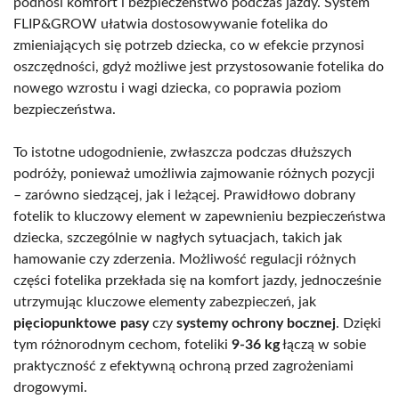
podnosi komfort i bezpieczeństwo podczas jazdy. System
FLIP&GROW ułatwia dostosowywanie fotelika do
zmieniających się potrzeb dziecka, co w efekcie przynosi
oszczędności, gdyż możliwe jest przystosowanie fotelika do
nowego wzrostu i wagi dziecka, co poprawia poziom
bezpieczeństwa.
To istotne udogodnienie, zwłaszcza podczas dłuższych
podróży, ponieważ umożliwia zajmowanie różnych pozycji
– zarówno siedzącej, jak i leżącej. Prawidłowo dobrany
fotelik to kluczowy element w zapewnieniu bezpieczeństwa
dziecka, szczególnie w nagłych sytuacjach, takich jak
hamowanie czy zderzenia. Możliwość regulacji różnych
części fotelika przekłada się na komfort jazdy, jednocześnie
utrzymując kluczowe elementy zabezpieczeń, jak
pięciopunktowe pasy
czy
systemy ochrony bocznej
. Dzięki
tym różnorodnym cechom, foteliki
9-36 kg
łączą w sobie
praktyczność z efektywną ochroną przed zagrożeniami
drogowymi.