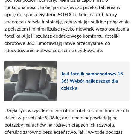
podnosi poziom ochrony. Nie można zapominać o
funkcjonalności, takiej jak możliwość przekształcenia w
opcję do spania.
System ISOFIX
to kolejny atut, który
znacząco ułatwia instalację, zapewniając solidne połączenie
z pojazdem i minimalizując ryzyko niewłaściwego osadzenia
fotelika. A jeśli szukasz dodatkowego komfortu, foteliki
obrotowe 360º umożliwiają łatwe przechylanie, co
zdecydowanie ułatwia codzienne użytkowanie.
Jaki fotelik samochodowy 15-
36? Wybór najlepszego dla
dziecka
Dzięki tym wszystkim elementom foteliki samochodowe dla
dzieci w przedziale 9-36 kg doskonale odpowiadają na
potrzeby maluchów na różnych etapach ich rozwoju,
oferując zarówno bezpieczeństwo, jak i wygodę podczas