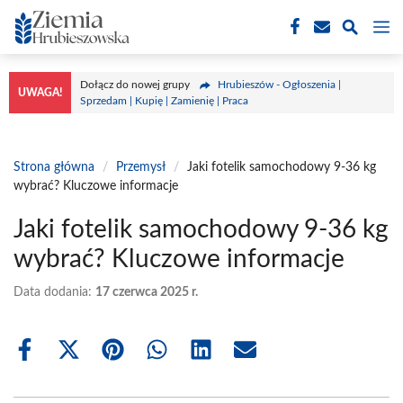
Przejdź
M
do
treści
Dołącz do nowej grupy
Hrubieszów - Ogłoszenia |
UWAGA!
Sprzedam | Kupię | Zamienię | Praca
Strona główna
/
Przemysł
/
Jaki fotelik samochodowy 9-36 kg
wybrać? Kluczowe informacje
Jaki fotelik samochodowy 9-36 kg
wybrać? Kluczowe informacje
Data dodania:
17 czerwca 2025 r.
Share
Share
Share
Share
Share
Share
on
on
on
on
on
on
Facebook
X
Pinterest
WhatsApp
LinkedIn
Email
(Twitter)