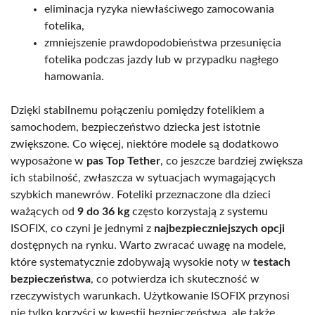
eliminacja ryzyka niewłaściwego zamocowania
fotelika,
zmniejszenie prawdopodobieństwa przesunięcia
fotelika podczas jazdy lub w przypadku nagłego
hamowania.
Dzięki stabilnemu połączeniu pomiędzy fotelikiem a
samochodem, bezpieczeństwo dziecka jest istotnie
zwiększone. Co więcej, niektóre modele są dodatkowo
wyposażone w
pas Top Tether
, co jeszcze bardziej zwiększa
ich stabilność, zwłaszcza w sytuacjach wymagających
szybkich manewrów. Foteliki przeznaczone dla dzieci
ważących od
9 do 36 kg
często korzystają z systemu
ISOFIX, co czyni je jednymi z
najbezpieczniejszych opcji
dostępnych na rynku. Warto zwracać uwagę na modele,
które systematycznie zdobywają wysokie noty w
testach
bezpieczeństwa
, co potwierdza ich skuteczność w
rzeczywistych warunkach. Użytkowanie ISOFIX przynosi
nie tylko korzyści w kwestii bezpieczeństwa, ale także