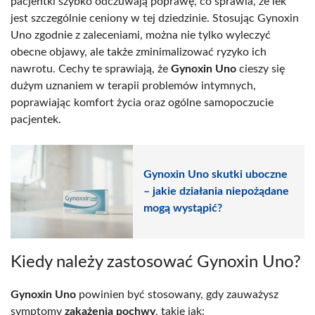
pacjentki szybko odczuwają poprawę, co sprawia, że lek
jest szczególnie ceniony w tej dziedzinie. Stosując Gynoxin
Uno zgodnie z zaleceniami, można nie tylko wyleczyć
obecne objawy, ale także zminimalizować ryzyko ich
nawrotu. Cechy te sprawiają, że
Gynoxin Uno
cieszy się
dużym uznaniem w terapii problemów intymnych,
poprawiając komfort życia oraz ogólne samopoczucie
pacjentek.
Gynoxin Uno skutki uboczne
– jakie działania niepożądane
mogą wystąpić?
Kiedy należy zastosować Gynoxin Uno?
Gynoxin Uno
powinien być stosowany, gdy zauważysz
symptomy
zakażenia pochwy
, takie jak: