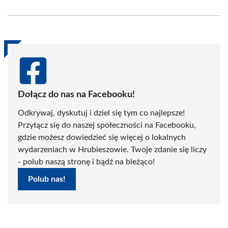
on
on
on
on
on
on
Facebook
X
Pinterest
WhatsApp
LinkedIn
Email
(Twitter)
Dołącz do nas na Facebooku!
Odkrywaj, dyskutuj i dziel się tym co najlepsze!
Przyłącz się do naszej społeczności na Facebooku,
gdzie możesz dowiedzieć się więcej o lokalnych
wydarzeniach w Hrubieszowie. Twoje zdanie się liczy
- polub naszą stronę i bądź na bieżąco!
Polub nas!