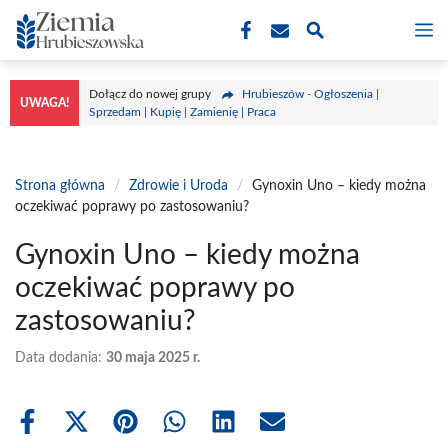
Przejdź
M
do
treści
Dołącz do nowej grupy
Hrubieszów - Ogłoszenia |
UWAGA!
Sprzedam | Kupię | Zamienię | Praca
Strona główna
/
Zdrowie i Uroda
/
Gynoxin Uno – kiedy można
oczekiwać poprawy po zastosowaniu?
Gynoxin Uno – kiedy można
oczekiwać poprawy po
zastosowaniu?
Data dodania:
30 maja 2025 r.
Share
Share
Share
Share
Share
Share
on
on
on
on
on
on