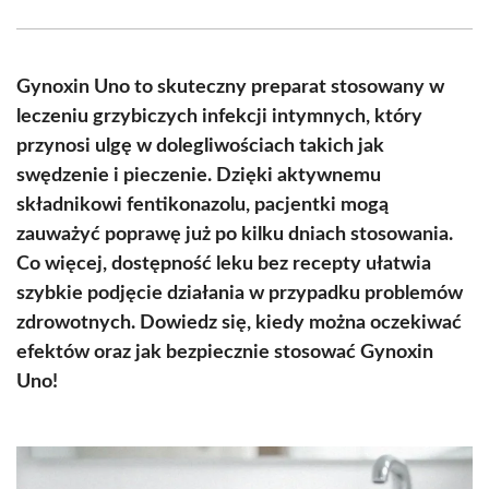
Facebook
X
Pinterest
WhatsApp
LinkedIn
Email
(Twitter)
Gynoxin Uno to skuteczny preparat stosowany w
leczeniu grzybiczych infekcji intymnych, który
przynosi ulgę w dolegliwościach takich jak
swędzenie i pieczenie. Dzięki aktywnemu
składnikowi fentikonazolu, pacjentki mogą
zauważyć poprawę już po kilku dniach stosowania.
Co więcej, dostępność leku bez recepty ułatwia
szybkie podjęcie działania w przypadku problemów
zdrowotnych. Dowiedz się, kiedy można oczekiwać
efektów oraz jak bezpiecznie stosować Gynoxin
Uno!