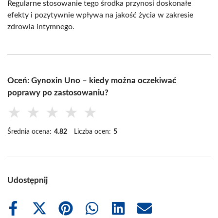
Regularne stosowanie tego środka przynosi doskonałe
efekty i pozytywnie wpływa na jakość życia w zakresie
zdrowia intymnego.
Oceń: Gynoxin Uno – kiedy można oczekiwać
poprawy po zastosowaniu?
★
★
★
★
★
Średnia ocena:
4.82
Liczba ocen:
5
Udostępnij
Share
Share
Share
Share
Share
Share