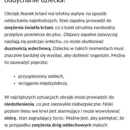
oddychanie dziecka?
Obrzęk tkanek krtani ma istotny wpływ na sposób
oddychania najmłodszych. Stan zapalny prowadzi do
zwężenia światła krtani
, co z kolei utrudnia swobodny
przepływ powietrza do płuc. Objawy zapalne zazwyczaj
nasilają się podczas wdechu, co może skutkować
dusznością wdechową
. Dziecko w takich momentach musi
znacznie bardziej się wysilać, aby dotlenić organizm. Można
to zauważyć poprzez:
przyspieszony oddech,
wciąganie międzyżebrzy.
W najcięższych sytuacjach obrzęk może prowadzić do
niedotlenienia
, co jest niezwykle niebezpieczne. Niski
poziom tlenu we krwi jest alarmujący i może wywoływać
sinicę
, stan zagrażający życiu. Ważne jest, aby pamiętać, że
w przypadku
zwężenia dróg oddechowych
maluch