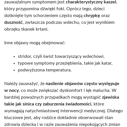
zauważalnym symptomem jest
charakterystyczny kaszel
,
który przypomina dźwięki foki. Oprócz tego, dzieci
dotknięte tym schorzeniem często mają
chrypkę
oraz
duszność
, zwłaszcza podczas wdechu, co jest wynikiem
obrzęku tkanek krtani.
Inne objawy mogą obejmować:
stridor, czyli świst towarzyszący wdechowi,
typowe symptomy przeziębienia, takie jak katar,
podwyższona temperatura.
Należy zauważyć, że
nasilenie objawów często występuje
w nocy
, co może zwiększać dyskomfort i lęk malucha. W
bardziej poważnych przypadkach mogą wystąpić
zjawiska
takie jak sinica czy zaburzenia świadomości
, które
wymagają natychmiastowej interwencji medycznej. Dlatego
kluczowe jest, aby rodzice dokładnie obserwowali stan
zdrowia dziecka i w razie zauważenia niepokojących zmian