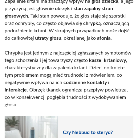
Zapalenie krtani ma znaczący wpływ na
głos dziecka
, a jego
przyczyną jest głównie
obrzęk i stan zapalny strun
głosowych
. Taki stan powoduje, że głos staje się szorstki
oraz ochrypły, co często objawia się
chrypką
, oznaczającą
podrażnienie krtani. W skrajnych przypadkach może dojść
do całkowitej
utraty głosu
, określanej jako
afonia
.
Chrypka jest jednym z najczęściej zgłaszanych symptomów
tego schorzenia i jej towarzyszy często
kaszel krtaniowy
,
charakterystyczny dla zapalenia krtani. Dzieci dotknięte
tym problemem mogą mieć trudności z mówieniem, co
negatywnie wpływa na ich
codzienne kontakty i
interakcje
. Obrzęk tkanek ogranicza przepływ powietrza,
co w konsekwencji pogłębia trudności z wydobywaniem
głosu.
Czy Nebbud to steryd?