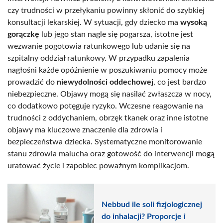
czy trudności w przełykaniu powinny skłonić do szybkiej
konsultacji lekarskiej. W sytuacji, gdy dziecko ma
wysoką
gorączkę
lub jego stan nagle się pogarsza, istotne jest
wezwanie pogotowia ratunkowego lub udanie się na
szpitalny oddział ratunkowy. W przypadku zapalenia
nagłośni każde opóźnienie w poszukiwaniu pomocy może
prowadzić do
niewydolności oddechowej
, co jest bardzo
niebezpieczne. Objawy mogą się nasilać zwłaszcza w nocy,
co dodatkowo potęguje ryzyko. Wczesne reagowanie na
trudności z oddychaniem, obrzęk tkanek oraz inne istotne
objawy ma kluczowe znaczenie dla zdrowia i
bezpieczeństwa dziecka. Systematyczne monitorowanie
stanu zdrowia malucha oraz gotowość do interwencji mogą
uratować życie i zapobiec poważnym komplikacjom.
Nebbud ile soli fizjologicznej
do inhalacji? Proporcje i