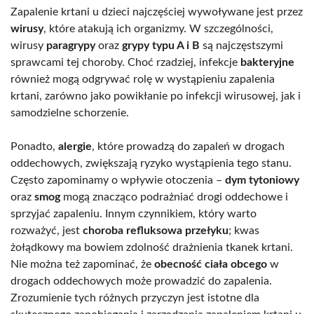
Zapalenie krtani u dzieci najczęściej wywoływane jest przez
wirusy
, które atakują ich organizmy. W szczególności,
wirusy
paragrypy
oraz
grypy typu A i B
są najczęstszymi
sprawcami tej choroby. Choć rzadziej, infekcje
bakteryjne
również mogą odgrywać rolę w wystąpieniu zapalenia
krtani, zarówno jako powikłanie po infekcji wirusowej, jak i
samodzielne schorzenie.
Ponadto,
alergie
, które prowadzą do zapaleń w drogach
oddechowych, zwiększają ryzyko wystąpienia tego stanu.
Często zapominamy o wpływie otoczenia –
dym tytoniowy
oraz
smog
mogą znacząco podrażniać drogi oddechowe i
sprzyjać zapaleniu. Innym czynnikiem, który warto
rozważyć, jest
choroba refluksowa przełyku
; kwas
żołądkowy ma bowiem zdolność drażnienia tkanek krtani.
Nie można też zapominać, że
obecność ciała obcego
w
drogach oddechowych może prowadzić do zapalenia.
Zrozumienie tych różnych przyczyn jest istotne dla