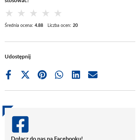
stosować?
★
★
★
★
★
Średnia ocena:
4.88
Liczba ocen:
20
Udostępnij
Share
Share
Share
Share
Share
Share
on
on
on
on
on
on
Facebook
X
Pinterest
WhatsApp
LinkedIn
Email
(Twitter)
Dołącz do nas na Facebooku!