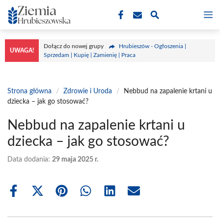
Przejdź
M
do
treści
Dołącz do nowej grupy
Hrubieszów - Ogłoszenia |
UWAGA!
Sprzedam | Kupię | Zamienię | Praca
Strona główna
/
Zdrowie i Uroda
/
Nebbud na zapalenie krtani u
dziecka – jak go stosować?
Nebbud na zapalenie krtani u
dziecka – jak go stosować?
Data dodania:
29 maja 2025 r.
Share
Share
Share
Share
Share
Share
on
on
on
on
on
on
Facebook
X
Pinterest
WhatsApp
LinkedIn
Email
(Twitter)