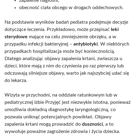
zapalenie nagłośni,
obecność ciała obcego w drogach oddechowych.
Na podstawie wyników badań pediatra podejmuje decyzje
dotyczące leczenia. Przykładowo, może przepisać
leki
sterydowe
mające na celu zmniejszenie obrzęku, a w
przypadku infekcji bakteryjnej –
antybiotyki
. W niektórych
przypadkach hospitalizacja może być koniecznością.
Dlatego analizując objawy zapalenia krtani, zwłaszcza u
dzieci, które mają z nim do czynienia po raz pierwszy lub
odczuwają silniejsze objawy, warto jak najszybciej udać się
do lekarza.
Wizyta w przychodni, na oddziale ratunkowym lub w
pediatrycznej Izbie Przyjęć jest niezwykle istotna, ponieważ
umożliwia dokładną diagnostykę laryngologiczną, co
pozwala uniknąć potencjalnych powikłań. Objawy
zapalenia krtani mogą prowadzić do
duszności
, a to
wywołuje poważne zagrożenie zdrowia i życia dziecka.