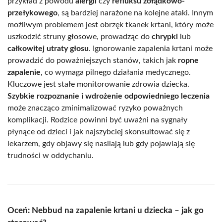
przykład z powodu
alergii
czy
refluksu żołądkowo-
przełykowego
, są bardziej narażone na kolejne ataki. Innym
możliwym problemem jest obrzęk tkanek krtani, który może
uszkodzić struny głosowe, prowadząc do
chrypki
lub
całkowitej utraty głosu
. Ignorowanie zapalenia krtani może
prowadzić do poważniejszych stanów, takich jak
ropne
zapalenie
, co wymaga pilnego działania medycznego.
Kluczowe jest stałe monitorowanie zdrowia dziecka.
Szybkie rozpoznanie i wdrożenie odpowiedniego leczenia
może znacząco zminimalizować ryzyko poważnych
komplikacji. Rodzice powinni być uważni na sygnały
płynące od dzieci i jak najszybciej skonsultować się z
lekarzem, gdy objawy się nasilają lub gdy pojawiają się
trudności w oddychaniu.
Oceń: Nebbud na zapalenie krtani u dziecka – jak go