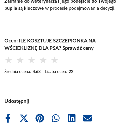
Zaufanie do weterynarza i jego podejście do Twojego
pupila są kluczowe
w procesie podejmowania decyzji.
Oceń: ILE KOSZTUJE SZCZEPIONKA NA
WŚCIEKLIZNĘ DLA PSA? Sprawdź ceny
★
★
★
★
★
Średnia ocena:
4.63
Liczba ocen:
22
Udostępnij
Share
Share
Share
Share
Share
Share
on
on
on
on
on
on
Facebook
X
Pinterest
WhatsApp
LinkedIn
Email