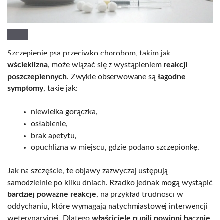
Szczepienie psa przeciwko chorobom, takim jak
wścieklizna
, może wiązać się z wystąpieniem
reakcji
poszczepiennych
. Zwykle obserwowane są
łagodne
symptomy
, takie jak:
niewielka gorączka,
osłabienie,
brak apetytu,
opuchlizna w miejscu, gdzie podano szczepionkę.
Jak na szczęście, te objawy zazwyczaj ustępują
samodzielnie po kilku dniach. Rzadko jednak mogą wystąpić
bardziej poważne reakcje
, na przykład trudności w
oddychaniu, które wymagają natychmiastowej interwencji
weterynaryjnej. Dlatego
właściciele pupili powinni bacznie