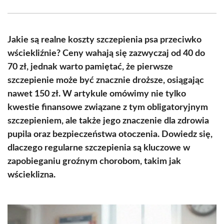
Facebook
X
Pinterest
WhatsApp
LinkedIn
Email
(Twitter)
Jakie są realne koszty szczepienia psa przeciwko
wściekliźnie? Ceny wahają się zazwyczaj od 40 do
70 zł, jednak warto pamiętać, że pierwsze
szczepienie może być znacznie droższe, osiągając
nawet 150 zł. W artykule omówimy nie tylko
kwestie finansowe związane z tym obligatoryjnym
szczepieniem, ale także jego znaczenie dla zdrowia
pupila oraz bezpieczeństwa otoczenia. Dowiedz się,
dlaczego regularne szczepienia są kluczowe w
zapobieganiu groźnym chorobom, takim jak
wścieklizna.