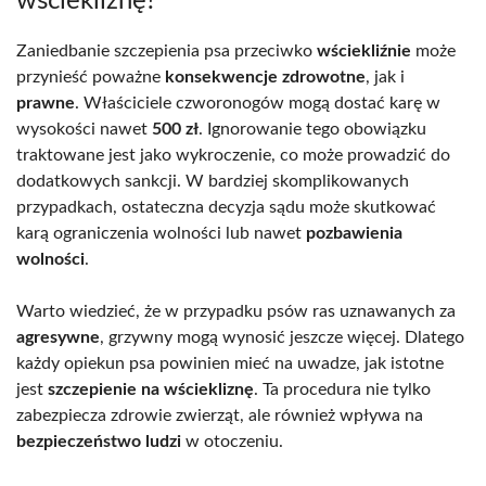
wściekliznę?
Zaniedbanie szczepienia psa przeciwko
wściekliźnie
może
przynieść poważne
konsekwencje zdrowotne
, jak i
prawne
. Właściciele czworonogów mogą dostać karę w
wysokości nawet
500 zł
. Ignorowanie tego obowiązku
traktowane jest jako wykroczenie, co może prowadzić do
dodatkowych sankcji. W bardziej skomplikowanych
przypadkach, ostateczna decyzja sądu może skutkować
karą ograniczenia wolności lub nawet
pozbawienia
wolności
.
Warto wiedzieć, że w przypadku psów ras uznawanych za
agresywne
, grzywny mogą wynosić jeszcze więcej. Dlatego
każdy opiekun psa powinien mieć na uwadze, jak istotne
jest
szczepienie na wściekliznę
. Ta procedura nie tylko
zabezpiecza zdrowie zwierząt, ale również wpływa na
bezpieczeństwo ludzi
w otoczeniu.