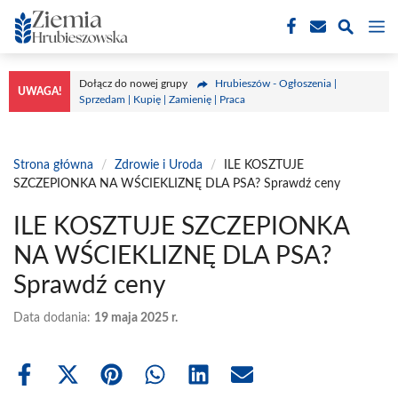
Przejdź
M
do
treści
Dołącz do nowej grupy
Hrubieszów - Ogłoszenia |
UWAGA!
Sprzedam | Kupię | Zamienię | Praca
Strona główna
/
Zdrowie i Uroda
/
ILE KOSZTUJE
SZCZEPIONKA NA WŚCIEKLIZNĘ DLA PSA? Sprawdź ceny
ILE KOSZTUJE SZCZEPIONKA
NA WŚCIEKLIZNĘ DLA PSA?
Sprawdź ceny
Data dodania:
19 maja 2025 r.
Share
Share
Share
Share
Share
Share
on
on
on
on
on
on