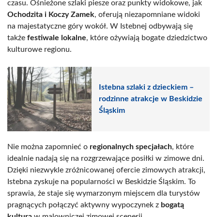
czasu. Ośnieżone szlaki piesze oraz punkty widokowe, jak
Ochodzita i Koczy Zamek
, oferują niezapomniane widoki
na majestatyczne góry wokół. W Istebnej odbywają się
także
festiwale lokalne
, które ożywiają bogate dziedzictwo
kulturowe regionu.
Istebna szlaki z dzieckiem –
rodzinne atrakcje w Beskidzie
Śląskim
Nie można zapomnieć o
regionalnych specjałach
, które
idealnie nadają się na rozgrzewające posiłki w zimowe dni.
Dzięki niezwykle zróżnicowanej ofercie zimowych atrakcji,
Istebna zyskuje na popularności w Beskidzie Śląskim. To
sprawia, że staje się wymarzonym miejscem dla turystów
pragnących połączyć aktywny wypoczynek z
bogatą
kulturą
w malowniczej zimowej scenerii.