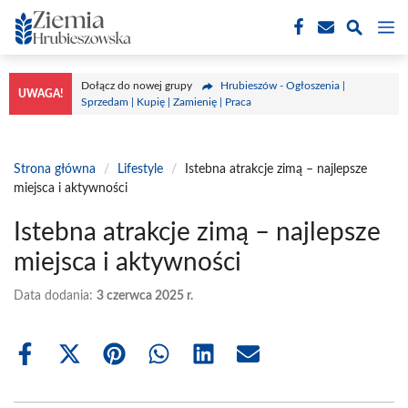
Przejdź
M
do
treści
Dołącz do nowej grupy
Hrubieszów - Ogłoszenia |
UWAGA!
Sprzedam | Kupię | Zamienię | Praca
Strona główna
/
Lifestyle
/
Istebna atrakcje zimą – najlepsze
miejsca i aktywności
Istebna atrakcje zimą – najlepsze
miejsca i aktywności
Data dodania:
3 czerwca 2025 r.
Share
Share
Share
Share
Share
Share
on
on
on
on
on
on
Facebook
X
Pinterest
WhatsApp
LinkedIn
Email
(Twitter)