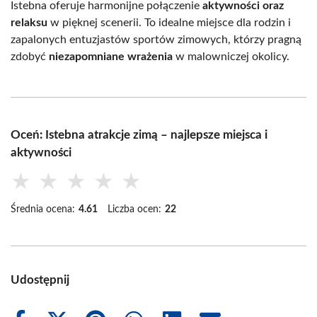
Istebna oferuje harmonijne połączenie
aktywności oraz
relaksu
w pięknej scenerii. To idealne miejsce dla rodzin i
zapalonych entuzjastów sportów zimowych, którzy pragną
zdobyć
niezapomniane wrażenia
w malowniczej okolicy.
Oceń: Istebna atrakcje zimą – najlepsze miejsca i
aktywności
★
★
★
★
★
Średnia ocena:
4.61
Liczba ocen:
22
Udostępnij