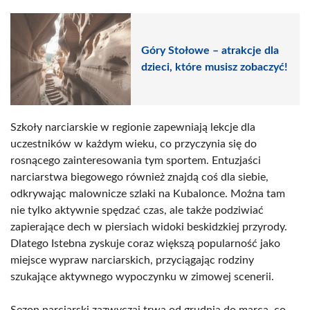
Góry Stołowe – atrakcje dla
dzieci, które musisz zobaczyć!
Szkoły narciarskie w regionie zapewniają lekcje dla
uczestników w każdym wieku, co przyczynia się do
rosnącego zainteresowania tym sportem. Entuzjaści
narciarstwa biegowego również znajdą coś dla siebie,
odkrywając malownicze szlaki na Kubalonce. Można tam
nie tylko aktywnie spędzać czas, ale także podziwiać
zapierające dech w piersiach widoki beskidzkiej przyrody.
Dlatego Istebna zyskuje coraz większą popularność jako
miejsce wypraw narciarskich, przyciągając rodziny
szukające aktywnego wypoczynku w zimowej scenerii.
Sezon narciarski zazwyczaj trwa od grudnia do marca, co