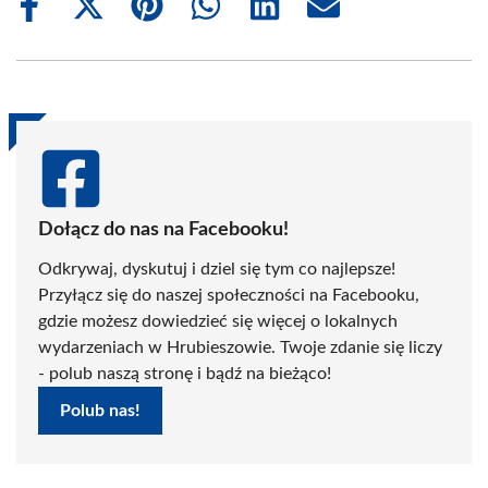
Share
Share
Share
Share
Share
Share
on
on
on
on
on
on
Facebook
X
Pinterest
WhatsApp
LinkedIn
Email
(Twitter)
Dołącz do nas na Facebooku!
Odkrywaj, dyskutuj i dziel się tym co najlepsze!
Przyłącz się do naszej społeczności na Facebooku,
gdzie możesz dowiedzieć się więcej o lokalnych
wydarzeniach w Hrubieszowie. Twoje zdanie się liczy
- polub naszą stronę i bądź na bieżąco!
Polub nas!