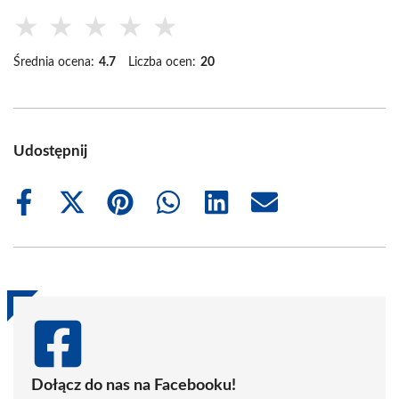
★
★
★
★
★
Średnia ocena:
4.7
Liczba ocen:
20
Udostępnij
Share
Share
Share
Share
Share
Share
on
on
on
on
on
on
Facebook
X
Pinterest
WhatsApp
LinkedIn
Email
(Twitter)
Dołącz do nas na Facebooku!