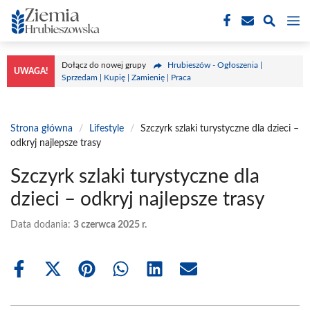
Przejdź
M
do
treści
Dołącz do nowej grupy
Hrubieszów - Ogłoszenia |
UWAGA!
Sprzedam | Kupię | Zamienię | Praca
Strona główna
/
Lifestyle
/
Szczyrk szlaki turystyczne dla dzieci –
odkryj najlepsze trasy
Szczyrk szlaki turystyczne dla
dzieci – odkryj najlepsze trasy
Data dodania:
3 czerwca 2025 r.
Share
Share
Share
Share
Share
Share
on
on
on
on
on
on
Facebook
X
Pinterest
WhatsApp
LinkedIn
Email
(Twitter)