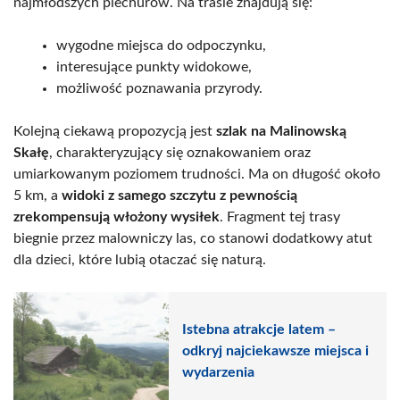
najmłodszych piechurów. Na trasie znajdują się:
wygodne miejsca do odpoczynku,
interesujące punkty widokowe,
możliwość poznawania przyrody.
Kolejną ciekawą propozycją jest
szlak na Malinowską
Skałę
, charakteryzujący się oznakowaniem oraz
umiarkowanym poziomem trudności. Ma on długość około
5 km, a
widoki z samego szczytu z pewnością
zrekompensują włożony wysiłek
. Fragment tej trasy
biegnie przez malowniczy las, co stanowi dodatkowy atut
dla dzieci, które lubią otaczać się naturą.
Istebna atrakcje latem –
odkryj najciekawsze miejsca i
wydarzenia