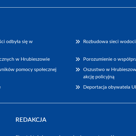
ci odbyła się w
Rozbudowa sieci wodocią
rycznych w Hrubieszowie
Porozumienie o współpra
wników pomocy społecznej
Oszustwo w Hrubieszowie:
akcję policyjną
e
Deportacja obywatela Uk
REDAKCJA