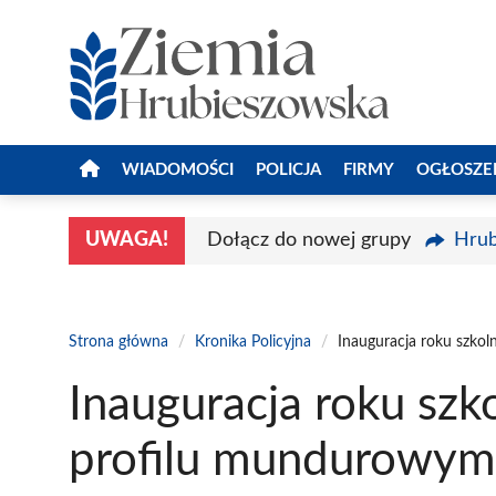
Przejdź
do
treści
WIADOMOŚCI
POLICJA
FIRMY
OGŁOSZE
UWAGA!
Dołącz do nowej grupy
Hrub
Strona główna
/
Kronika Policyjna
/
Inauguracja roku szko
Inauguracja roku szk
profilu mundurowym