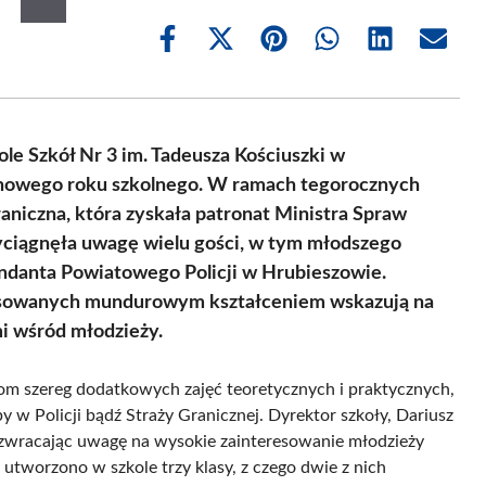
Share
Share
Share
Share
Share
Share
on
on
on
on
on
on
Facebook
X
Pinterest
WhatsApp
LinkedIn
Email
(Twitter)
e Szkół Nr 3 im. Tadeusza Kościuszki w
a nowego roku szkolnego. W ramach tegorocznych
Graniczna, która zyskała patronat Ministra Spraw
yciągnęła uwagę wielu gości, w tym młodszego
ndanta Powiatowego Policji w Hrubieszowie.
resowanych mundurowym kształceniem wskazują na
i wśród młodzieży.
m szereg dodatkowych zajęć teoretycznych i praktycznych,
y w Policji bądź Straży Granicznej. Dyrektor szkoły, Dariusz
, zwracając uwagę na wysokie zainteresowanie młodzieży
tworzono w szkole trzy klasy, z czego dwie z nich