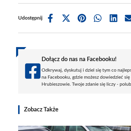
Udostępnij
Share
Share
Share
Share
Share
on
on
on
on
on
Facebook
X
Pinterest
WhatsApp
LinkedIn
(Twitter)
Dołącz do nas na Facebooku!
Odkrywaj, dyskutuj i dziel się tym co najlep
na Facebooku, gdzie możesz dowiedzieć się
Hrubieszowie. Twoje zdanie się liczy - polub
Zobacz Także