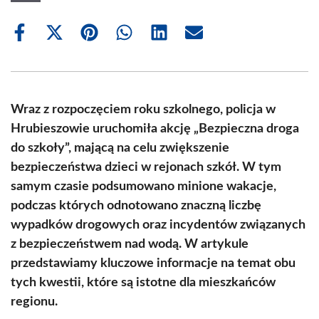
Share
Share
Share
Share
Share
Share
on
on
on
on
on
on
Facebook
X
Pinterest
WhatsApp
LinkedIn
Email
(Twitter)
Wraz z rozpoczęciem roku szkolnego, policja w
Hrubieszowie uruchomiła akcję „Bezpieczna droga
do szkoły”, mającą na celu zwiększenie
bezpieczeństwa dzieci w rejonach szkół. W tym
samym czasie podsumowano minione wakacje,
podczas których odnotowano znaczną liczbę
wypadków drogowych oraz incydentów związanych
z bezpieczeństwem nad wodą. W artykule
przedstawiamy kluczowe informacje na temat obu
tych kwestii, które są istotne dla mieszkańców
regionu.