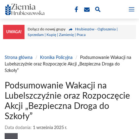
Przejdź
M
do
treści
Dołącz do nowej grupy
Hrubieszów - Ogłoszenia |
UWAGA!
Sprzedam | Kupię | Zamienię | Praca
Strona główna
/
Kronika Policyjna
/
Podsumowanie Wakacji na
Lubelszczyźnie oraz Rozpoczęcie Akcji „Bezpieczna Droga do
Szkoły”
Podsumowanie Wakacji na
Lubelszczyźnie oraz Rozpoczęcie
Akcji „Bezpieczna Droga do
Szkoły”
Data dodania:
1 września 2025 r.