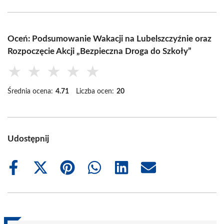
Oceń: Podsumowanie Wakacji na Lubelszczyźnie oraz
Rozpoczęcie Akcji „Bezpieczna Droga do Szkoły”
★
★
★
★
★
Średnia ocena:
4.71
Liczba ocen:
20
Udostępnij
Share
Share
Share
Share
Share
Share
on
on
on
on
on
on
Facebook
X
Pinterest
WhatsApp
LinkedIn
Email
(Twitter)