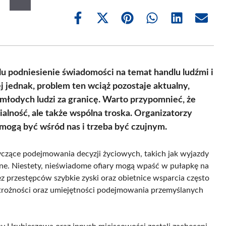
Share
Share
Share
Share
Share
Share
on
on
on
on
on
on
Facebook
X
Pinterest
WhatsApp
LinkedIn
Email
(Twitter)
u podniesienie świadomości na temat handlu ludźmi i
j jednak, problem ten wciąż pozostaje aktualny,
młodych ludzi za granicę. Warto przypomnieć, że
alność, ale także wspólna troska. Organizatorzy
 mogą być wśród nas i trzeba być czujnym.
yczące podejmowania decyzji życiowych, takich jak wyjazdy
jne. Niestety, nieświadome ofiary mogą wpaść w pułapkę na
z przestępców szybkie zyski oraz obietnice wsparcia często
trożności oraz umiejętności podejmowania przemyślanych