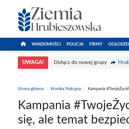
Przejdź
do
treści
WIADOMOŚCI
POLICJA
FIRMY
OGŁOSZE
UWAGA!
Dołącz do nowej grupy
Hrub
Strona główna
/
Kronika Policyjna
/
Kampania #TwojeŻycieTw
Kampania #TwojeŻyc
się, ale temat bezpi