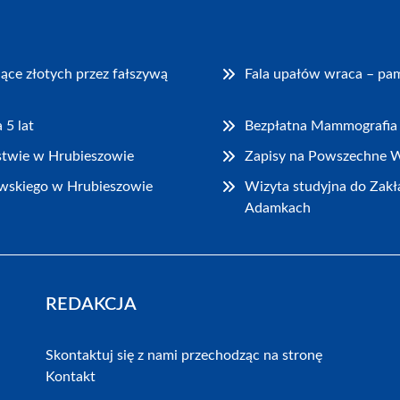
iące złotych przez fałszywą
Fala upałów wraca – pam
 5 lat
Bezpłatna Mammografia 
stwie w Hrubieszowie
Zapisy na Powszechne W
wskiego w Hrubieszowie
Wizyta studyjna do Za
Adamkach
REDAKCJA
Skontaktuj się z nami przechodząc na stronę
Kontakt