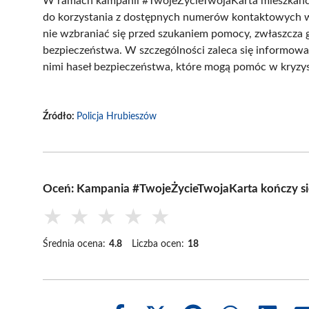
W ramach kampanii #TwojeŻycieTwojaKarta mieszkańcy
do korzystania z dostępnych numerów kontaktowych w 
nie wzbraniać się przed szukaniem pomocy, zwłaszcza g
bezpieczeństwa. W szczególności zaleca się informowan
nimi haseł bezpieczeństwa, które mogą pomóc w kryzy
Źródło:
Policja Hrubieszów
Oceń: Kampania #TwojeŻycieTwojaKarta kończy się
★
★
★
★
★
Średnia ocena:
4.8
Liczba ocen:
18