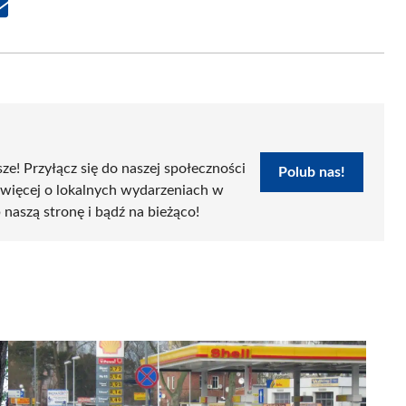
Share
on
Email
sze! Przyłącz się do naszej społeczności
Polub nas!
 więcej o lokalnych wydarzeniach w
 naszą stronę i bądź na bieżąco!