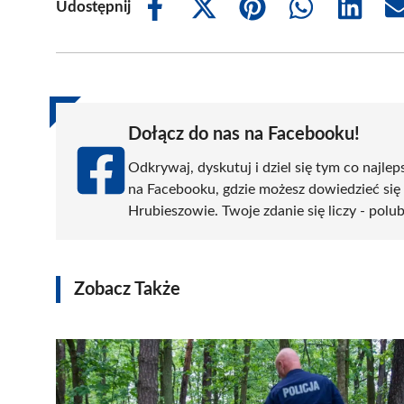
Udostępnij
Share
Share
Share
Share
Share
on
on
on
on
on
Facebook
X
Pinterest
WhatsApp
LinkedIn
(Twitter)
Dołącz do nas na Facebooku!
Odkrywaj, dyskutuj i dziel się tym co najlep
na Facebooku, gdzie możesz dowiedzieć się
Hrubieszowie. Twoje zdanie się liczy - polub
Zobacz Także