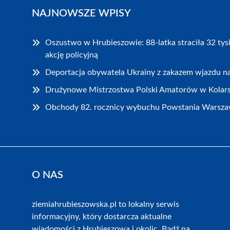
NAJNOWSZE WPISY
Oszustwo w Hrubieszowie: 88-latka straciła 32 tys
akcję policyjną
Deportacja obywatela Ukrainy z zakazem wjazdu na
Drużynowe Mistrzostwa Polski Amatorów w Kolar
Obchody 82. rocznicy wybuchu Powstania Warsza
O NAS
ziemiahrubieszowska.pl to lokalny serwis
informacyjny, który dostarcza aktualne
wiadomości z Hrubieszowa i okolic. Bądź na