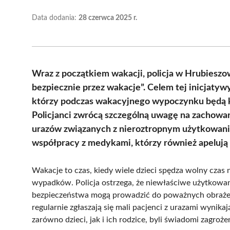
Data dodania:
28 czerwca 2025 r.
Wraz z początkiem wakacji, policja w Hrubiesz
bezpiecznie przez wakacje”. Celem tej inicjaty
którzy podczas wakacyjnego wypoczynku będą ko
Policjanci zwrócą szczególną uwagę na zachowan
urazów związanych z nieroztropnym użytkowanie
współpracy z medykami, którzy również apelują 
Wakacje to czas, kiedy wiele dzieci spędza wolny czas 
wypadków. Policja ostrzega, że niewłaściwe użytkowa
bezpieczeństwa mogą prowadzić do poważnych obrażeń.
regularnie zgłaszają się mali pacjenci z urazami wynika
zarówno dzieci, jak i ich rodzice, byli świadomi zagroż