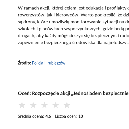
W ramach akcji, której celem jest edukacja i profilakt
rowerzystów, jak i kierowców. Warto podkreślić, że dz
są drony, które umożliwią monitorowanie sytuacji na d
szkołach i placówkach wypoczynkowych, gdzie będą pr
drogach, aby każdy mógł cieszyć się bezpiecznym i rad
zapewnienie bezpiecznego środowiska dla najmłodszy
Źródło:
Policja Hrubieszów
Oceń: Rozpoczęcie akcji „Jednośladem bezpieczni
★
★
★
★
★
Średnia ocena:
4.6
Liczba ocen:
10