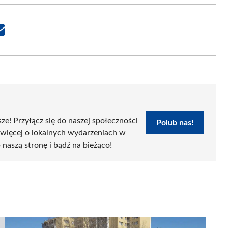
Share
on
Email
sze! Przyłącz się do naszej społeczności
Polub nas!
 więcej o lokalnych wydarzeniach w
 naszą stronę i bądź na bieżąco!