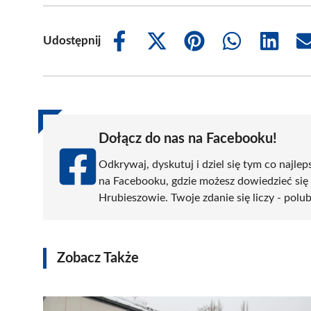
Udostępnij
Share
Share
Share
Share
Share
on
on
on
on
on
Facebook
X
Pinterest
WhatsApp
LinkedIn
(Twitter)
Dołącz do nas na Facebooku!
Odkrywaj, dyskutuj i dziel się tym co najlep
na Facebooku, gdzie możesz dowiedzieć się
Hrubieszowie. Twoje zdanie się liczy - polub
Zobacz Także