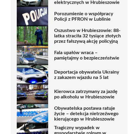
elektrycznych w Hrubieszowie
Porozumienie o współpracy
Policji z PFRON w Lublinie
Oszustwo w Hrubieszowie: 88-
latka straciła 32 tysiące złotych
przez fałszywą akcję policyjną
Fala upałów wraca –
pamiętajmy o bezpieczeństwie
Deportacja obywatela Ukrainy
z zakazem wjazdu na 5 lat
Kierowca zatrzymany za jazdę
po alkoholu w Hrubieszowie
Obywatelska postawa ratuje
życie – detekcja nietrzeźwego
kierującego w Hrubieszowie
Tragiczny wypadek w
gospodarstwie rolnym w