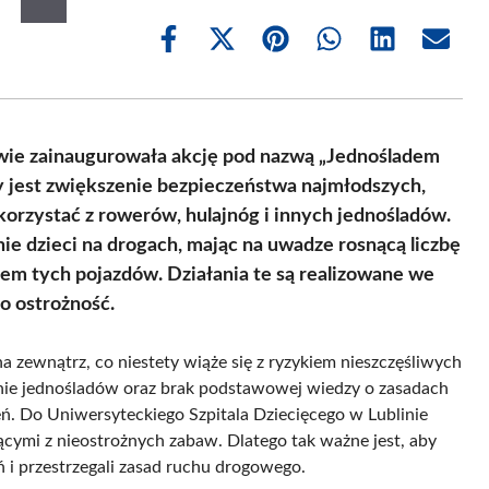
Share
Share
Share
Share
Share
Share
on
on
on
on
on
on
Facebook
X
Pinterest
WhatsApp
LinkedIn
Email
(Twitter)
owie zainaugurowała akcję pod nazwą „Jednośladem
wy jest zwiększenie bezpieczeństwa najmłodszych,
rzystać z rowerów, hulajnóg i innych jednośladów.
ie dzieci na drogach, mając na uwadze rosnącą liczbę
m tych pojazdów. Działania te są realizowane we
o ostrożność.
na zewnątrz, co niestety wiąże się z ryzykiem nieszczęśliwych
nie jednośladów oraz brak podstawowej wiedzy o zasadach
 Do Uniwersyteckiego Szpitala Dziecięcego w Lublinie
jącymi z nieostrożnych zabaw. Dlatego tak ważne jest, aby
eń i przestrzegali zasad ruchu drogowego.