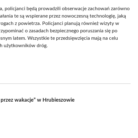
yka, policjanci będą prowadzili obserwacje zachowań zarówno
iałania te są wspierane przez nowoczesną technologię, jaką
rogach z powietrza. Policjanci planują również wizyty w
zypominać o zasadach bezpiecznego poruszania się po
osnym latem. Wszystkie te przedsięwzięcia mają na celu
ch użytkowników dróg.
e przez wakacje” w Hrubieszowie