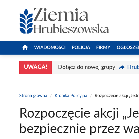
Przejdź
do
treści
WIADOMOŚCI
POLICJA
FIRMY
OGŁOSZE
UWAGA!
Dołącz do nowej grupy
Hrub
Strona główna
/
Kronika Policyjna
/
Rozpoczęcie akcji „Jed
Rozpoczęcie akcji „
bezpiecznie przez w