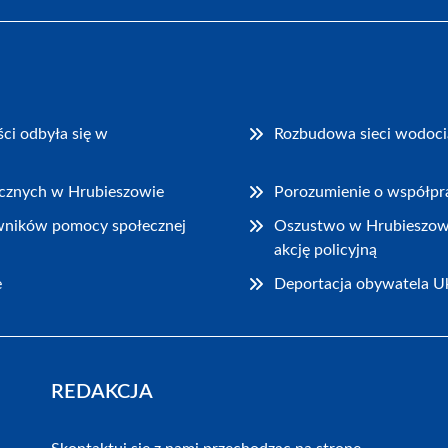
ci odbyła się w
Rozbudowa sieci wodocią
rycznych w Hrubieszowie
Porozumienie o współpra
wników pomocy społecznej
Oszustwo w Hrubieszowie:
akcję policyjną
e
Deportacja obywatela Uk
REDAKCJA