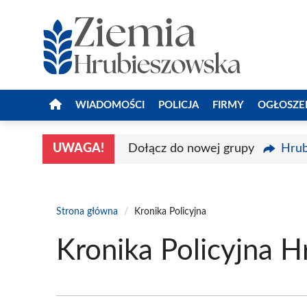
Przejdź
do
treści
WIADOMOŚCI
POLICJA
FIRMY
OGŁOSZE
UWAGA!
Dołącz do nowej grupy
Hrub
Strona główna
/
Kronika Policyjna
Kronika Policyjna H