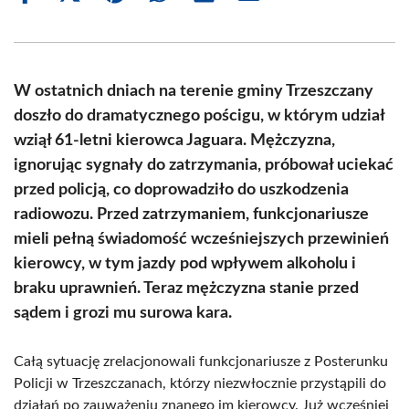
on
on
on
on
on
on
Facebook
X
Pinterest
WhatsApp
LinkedIn
Email
(Twitter)
W ostatnich dniach na terenie gminy Trzeszczany
doszło do dramatycznego pościgu, w którym udział
wziął 61-letni kierowca Jaguara. Mężczyzna,
ignorując sygnały do zatrzymania, próbował uciekać
przed policją, co doprowadziło do uszkodzenia
radiowozu. Przed zatrzymaniem, funkcjonariusze
mieli pełną świadomość wcześniejszych przewinień
kierowcy, w tym jazdy pod wpływem alkoholu i
braku uprawnień. Teraz mężczyzna stanie przed
sądem i grozi mu surowa kara.
Całą sytuację zrelacjonowali funkcjonariusze z Posterunku
Policji w Trzeszczanach, którzy niezwłocznie przystąpili do
działań po zauważeniu znanego im kierowcy. Już wcześniej