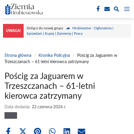
Przejdź
M
do
treści
Dołącz do nowej grupy
Hrubieszów - Ogłoszenia |
UWAGA!
Sprzedam | Kupię | Zamienię | Praca
Strona główna
/
Kronika Policyjna
/
Pościg za Jaguarem w
Trzeszczanach – 61-letni kierowca zatrzymany
Pościg za Jaguarem w
Trzeszczanach – 61-letni
kierowca zatrzymany
Data dodania:
22 czerwca 2026 r.
Share
Share
Share
Share
Share
Share