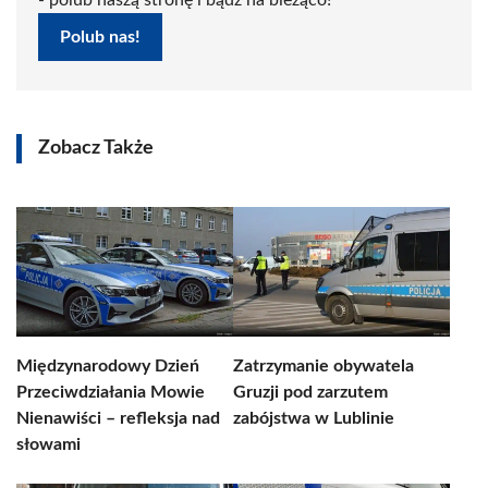
- polub naszą stronę i bądź na bieżąco!
Polub nas!
Zobacz Także
Międzynarodowy Dzień
Zatrzymanie obywatela
Przeciwdziałania Mowie
Gruzji pod zarzutem
Nienawiści – refleksja nad
zabójstwa w Lublinie
słowami