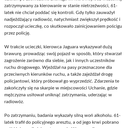
zatrzymywany za kierowanie w stanie nietrzeźwości, 61-
latek nie chciał poddać się kontroli. Gdy tylko zauważył
nadjeżdżający radiowóz, natychmiast zwiększył prędkość i
rozpoczął ucieczkę, co skutkowało zainicjowaniem pościgu
przez policję.
W trakcie ucieczki, kierowca Jaguara wykazywał dużą
brawurę, prowadząc swój pojazd w sposób, który stwarzał
zagrożenie zarówno dla siebie, jak i innych uczestników
ruchu drogowego. Wjeżdżał na pasy przeznaczone dla
przeciwnych kierunków ruchu, a także zajeżdżał drogę
policjantowi, który próbował go wyprzedzić. Zdarzenia te
zakończyły się na skarpie w miejscowości Uchanie, gdzie
mężczyzna usiłował uniknąć zatrzymania, uderzając w
radiowóz.
Po zatrzymaniu, badania wykazały silną woń alkoholu. 61-
latek trafił do policyjnego aresztu, a od jego krwi pobrano