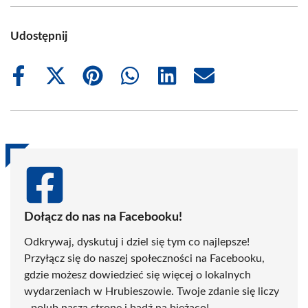
Udostępnij
Share
Share
Share
Share
Share
Share
on
on
on
on
on
on
Facebook
X
Pinterest
WhatsApp
LinkedIn
Email
(Twitter)
Dołącz do nas na Facebooku!
Odkrywaj, dyskutuj i dziel się tym co najlepsze!
Przyłącz się do naszej społeczności na Facebooku,
gdzie możesz dowiedzieć się więcej o lokalnych
wydarzeniach w Hrubieszowie. Twoje zdanie się liczy