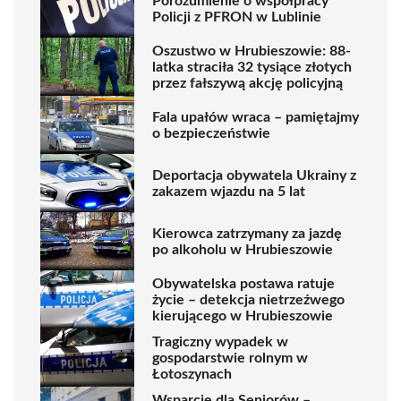
Porozumienie o współpracy
Policji z PFRON w Lublinie
Oszustwo w Hrubieszowie: 88-
latka straciła 32 tysiące złotych
przez fałszywą akcję policyjną
Fala upałów wraca – pamiętajmy
o bezpieczeństwie
Deportacja obywatela Ukrainy z
zakazem wjazdu na 5 lat
Kierowca zatrzymany za jazdę
po alkoholu w Hrubieszowie
Obywatelska postawa ratuje
życie – detekcja nietrzeźwego
kierującego w Hrubieszowie
Tragiczny wypadek w
gospodarstwie rolnym w
Łotoszynach
Wsparcie dla Seniorów –