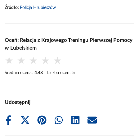
Źródło:
Policja Hrubieszów
Oceń: Relacja z Krajowego Treningu Pierwszej Pomocy
w Lubelskiem
★
★
★
★
★
Średnia ocena:
4.48
Liczba ocen:
5
Udostępnij
Share
Share
Share
Share
Share
Share
on
on
on
on
on
on
Facebook
X
Pinterest
WhatsApp
LinkedIn
Email
(Twitter)