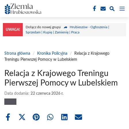
Przejdź
M
do
treści
Dołącz do nowej grupy
Hrubieszów - Ogłoszenia |
UWAGA!
Sprzedam | Kupię | Zamienię | Praca
Strona główna
/
Kronika Policyjna
/
Relacja z Krajowego
Treningu Pierwszej Pomocy w Lubelskiem
Relacja z Krajowego Treningu
Pierwszej Pomocy w Lubelskiem
Data dodania:
22 czerwca 2026 r.
Share
Share
Share
Share
Share
Share
on
on
on
on
on
on
Facebook
X
Pinterest
WhatsApp
LinkedIn
Email