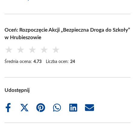
Oceń: Rozpoczęcie Akcji „Bezpieczna Droga do Szkoły”
w Hrubieszowie
★
★
★
★
★
Średnia ocena:
4.73
Liczba ocen:
24
Udostępnij
Share
Share
Share
Share
Share
Share
on
on
on
on
on
on
Facebook
X
Pinterest
WhatsApp
LinkedIn
Email
(Twitter)