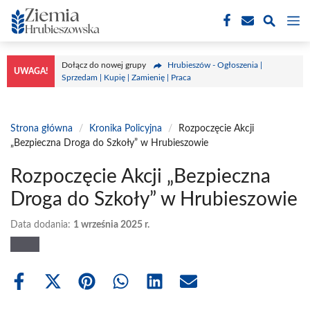
Przejdź
M
do
treści
Dołącz do nowej grupy
Hrubieszów - Ogłoszenia |
UWAGA!
Sprzedam | Kupię | Zamienię | Praca
Strona główna
/
Kronika Policyjna
/
Rozpoczęcie Akcji
„Bezpieczna Droga do Szkoły” w Hrubieszowie
Rozpoczęcie Akcji „Bezpieczna
Droga do Szkoły” w Hrubieszowie
Data dodania:
1 września 2025 r.
Share
Share
Share
Share
Share
Share
on
on
on
on
on
on
Facebook
X
Pinterest
WhatsApp
LinkedIn
Email