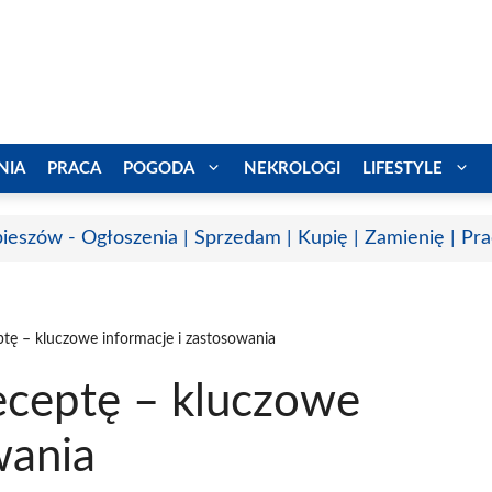
NIA
PRACA
POGODA
NEKROLOGI
LIFESTYLE
ieszów - Ogłoszenia | Sprzedam | Kupię | Zamienię | Pr
eptę – kluczowe informacje i zastosowania
receptę – kluczowe
wania