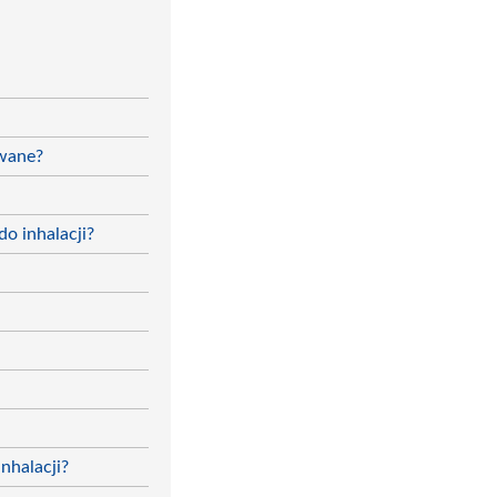
owane?
o inhalacji?
nhalacji?