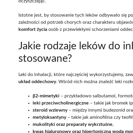
oczyszczając.
Istotne jest, by stosowanie tych leków odbywało się 
zależności od potrzeb chorych oraz charakteru objaw
komfort życia
osób z przewlekłymi schorzeniami odde
Jakie rodzaje leków do inh
stosowane?
Leki do inhalacji, które najczęściej wykorzystujemy, 
układ oddechowy
. Wśród nich można znaleźć leki rozku
β2-mimetyki
– przykładowo salbutamol, formote
leki przeciwcholinergiczne
– takie jak bromek i
steroid wziewny
– między innymi budezonid oraz
metyloksantyny
– takie jak aminofilina czy teofil
mukolityki oraz preparaty wykrztuśne
,
kwas hialuronowy oraz hipertoniczna woda mo