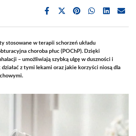
Share
Share
Share
Share
Share
Share
on
on
on
on
on
on
Facebook
X
Pinterest
WhatsApp
LinkedIn
Email
(Twitter)
aty stosowane w terapii schorzeń układu
obturacyjna choroba płuc (POChP). Dzięki
nhalacji – umożliwiają szybką ulgę w duszności i
ziałać z tymi lekami oraz jakie korzyści niosą dla
echowymi.