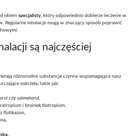
pod okiem
specjalisty
, który odpowiednio dobierze leczenie w
ów. Regularne inhalacje mogą w znaczący sposób poprawić
chowymi.
alacji są najczęściej
zawierają różnorodne substancje czynne wspomagające nasz
rczające oskrzela, takie jak:
rol czy salmeterol,
pratropium i bromek tiotropium,
 flutikazon,
ina,
rska
.