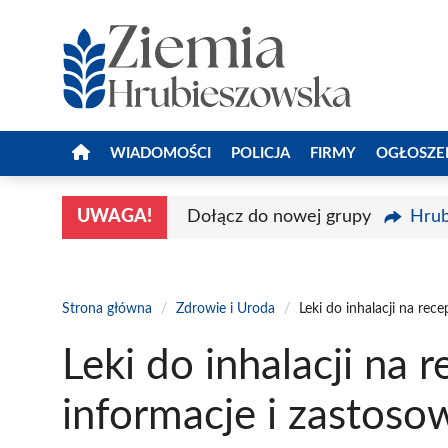
Przejdź
do
treści
WIADOMOŚCI
POLICJA
FIRMY
OGŁOSZE
UWAGA!
Dołącz do nowej grupy
Hrub
Strona główna
/
Zdrowie i Uroda
/
Leki do inhalacji na rec
Leki do inhalacji na 
informacje i zastoso