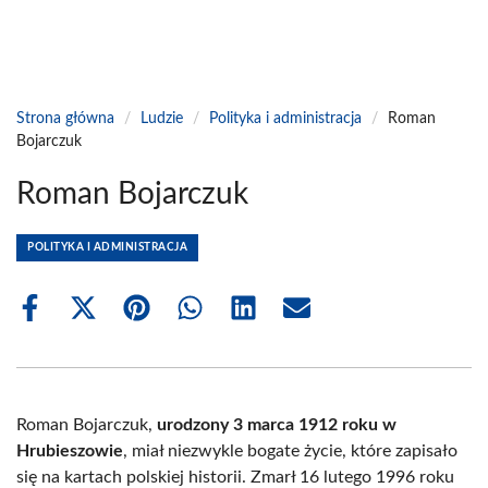
Strona główna
/
Ludzie
/
Polityka i administracja
/
Roman
Bojarczuk
Roman Bojarczuk
POLITYKA I ADMINISTRACJA
Share
Share
Share
Share
Share
Share
on
on
on
on
on
on
Facebook
X
Pinterest
WhatsApp
LinkedIn
Email
(Twitter)
Roman Bojarczuk,
urodzony 3 marca 1912 roku w
Hrubieszowie
, miał niezwykle bogate życie, które zapisało
się na kartach polskiej historii. Zmarł 16 lutego 1996 roku