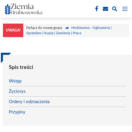
Przejdź
M
do
treści
Dołącz do nowej grupy
Hrubieszów - Ogłoszenia |
UWAGA!
Sprzedam | Kupię | Zamienię | Praca
Spis treści
Wstęp
Życiorys
Ordery i odznaczenia
Przypisy