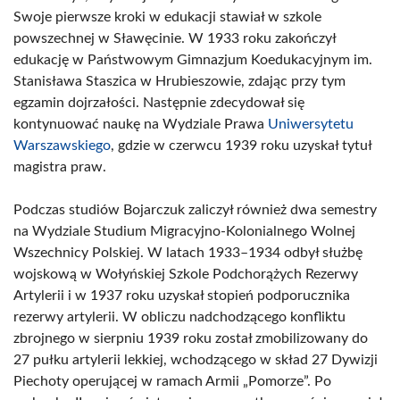
Swoje pierwsze kroki w edukacji stawiał w szkole
powszechnej w Sławęcinie. W 1933 roku zakończył
edukację w Państwowym Gimnazjum Koedukacyjnym im.
Stanisława Staszica w Hrubieszowie, zdając przy tym
egzamin dojrzałości. Następnie zdecydował się
kontynuować naukę na Wydziale Prawa
Uniwersytetu
Warszawskiego
, gdzie w czerwcu 1939 roku uzyskał tytuł
magistra praw.
Podczas studiów Bojarczuk zaliczył również dwa semestry
na Wydziale Studium Migracyjno-Kolonialnego Wolnej
Wszechnicy Polskiej. W latach 1933–1934 odbył służbę
wojskową w Wołyńskiej Szkole Podchorążych Rezerwy
Artylerii i w 1937 roku uzyskał stopień podporucznika
rezerwy artylerii. W obliczu nadchodzącego konfliktu
zbrojnego w sierpniu 1939 roku został zmobilizowany do
27 pułku artylerii lekkiej, wchodzącego w skład 27 Dywizji
Piechoty operującej w ramach Armii „Pomorze”. Po