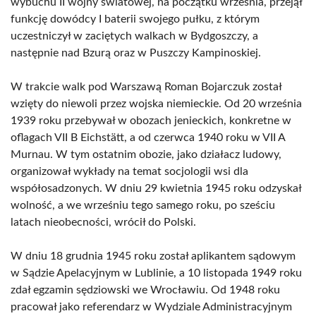
wybuchu II wojny światowej, na początku września, przejął
funkcję dowódcy I baterii swojego pułku, z którym
uczestniczył w zaciętych walkach w Bydgoszczy, a
następnie nad Bzurą oraz w Puszczy Kampinoskiej.
W trakcie walk pod Warszawą Roman Bojarczuk został
wzięty do niewoli przez wojska niemieckie. Od 20 września
1939 roku przebywał w obozach jenieckich, konkretne w
oflagach VII B Eichstätt, a od czerwca 1940 roku w VII A
Murnau. W tym ostatnim obozie, jako działacz ludowy,
organizował wykłady na temat socjologii wsi dla
współosadzonych. W dniu 29 kwietnia 1945 roku odzyskał
wolność, a we wrześniu tego samego roku, po sześciu
latach nieobecności, wrócił do Polski.
W dniu 18 grudnia 1945 roku został aplikantem sądowym
w Sądzie Apelacyjnym w Lublinie, a 10 listopada 1949 roku
zdał egzamin sędziowski we Wrocławiu. Od 1948 roku
pracował jako referendarz w Wydziale Administracyjnym