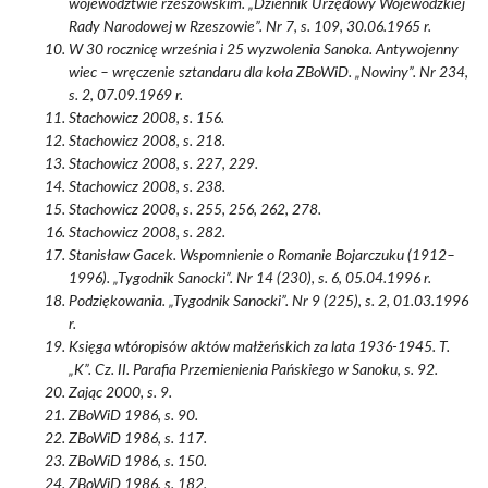
województwie rzeszowskim. „Dziennik Urzędowy Wojewódzkiej
Rady Narodowej w Rzeszowie”. Nr 7, s. 109, 30.06.1965 r.
W 30 rocznicę września i 25 wyzwolenia Sanoka. Antywojenny
wiec – wręczenie sztandaru dla koła ZBoWiD. „Nowiny”. Nr 234,
s. 2, 07.09.1969 r.
Stachowicz 2008, s. 156.
Stachowicz 2008, s. 218.
Stachowicz 2008, s. 227, 229.
Stachowicz 2008, s. 238.
Stachowicz 2008, s. 255, 256, 262, 278.
Stachowicz 2008, s. 282.
Stanisław Gacek. Wspomnienie o Romanie Bojarczuku (1912–
1996). „Tygodnik Sanocki”. Nr 14 (230), s. 6, 05.04.1996 r.
Podziękowania. „Tygodnik Sanocki”. Nr 9 (225), s. 2, 01.03.1996
r.
Księga wtóropisów aktów małżeńskich za lata 1936-1945. T.
„K”. Cz. II. Parafia Przemienienia Pańskiego w Sanoku, s. 92.
Zając 2000, s. 9.
ZBoWiD 1986, s. 90.
ZBoWiD 1986, s. 117.
ZBoWiD 1986, s. 150.
ZBoWiD 1986, s. 182.