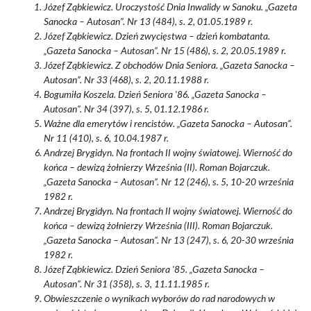
Józef Ząbkiewicz. Uroczystość Dnia Inwalidy w Sanoku. „Gazeta
Sanocka – Autosan”. Nr 13 (484), s. 2, 01.05.1989 r.
Józef Ząbkiewicz. Dzień zwycięstwa – dzień kombatanta.
„Gazeta Sanocka – Autosan”. Nr 15 (486), s. 2, 20.05.1989 r.
Józef Ząbkiewicz. Z obchodów Dnia Seniora. „Gazeta Sanocka –
Autosan”. Nr 33 (468), s. 2, 20.11.1988 r.
Bogumiła Koszela. Dzień Seniora '86. „Gazeta Sanocka –
Autosan”. Nr 34 (397), s. 5, 01.12.1986 r.
Ważne dla emerytów i rencistów. „Gazeta Sanocka – Autosan”.
Nr 11 (410), s. 6, 10.04.1987 r.
Andrzej Brygidyn. Na frontach II wojny światowej. Wierność do
końca – dewizą żołnierzy Września (II). Roman Bojarczuk.
„Gazeta Sanocka – Autosan”. Nr 12 (246), s. 5, 10-20 września
1982 r.
Andrzej Brygidyn. Na frontach II wojny światowej. Wierność do
końca – dewizą żołnierzy Września (III). Roman Bojarczuk.
„Gazeta Sanocka – Autosan”. Nr 13 (247), s. 6, 20-30 września
1982 r.
Józef Ząbkiewicz. Dzień Seniora '85. „Gazeta Sanocka –
Autosan”. Nr 31 (358), s. 3, 11.11.1985 r.
Obwieszczenie o wynikach wyborów do rad narodowych w