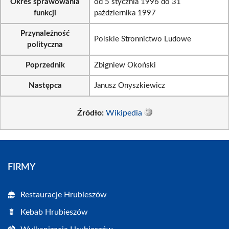
Okres sprawowania
od 5 stycznia 1996 do 31
funkcji
października 1997
Przynależność
Polskie Stronnictwo Ludowe
polityczna
Poprzednik
Zbigniew Okoński
Następca
Janusz Onyszkiewicz
Źródło:
Wikipedia
FIRMY
Restauracje Hrubieszów
Kebab Hrubieszów