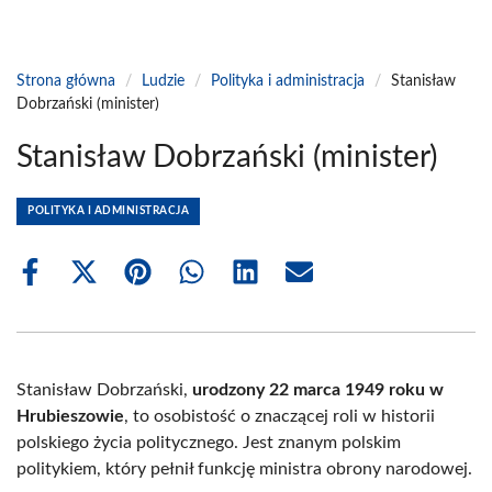
Strona główna
/
Ludzie
/
Polityka i administracja
/
Stanisław
Dobrzański (minister)
Stanisław Dobrzański (minister)
POLITYKA I ADMINISTRACJA
Share
Share
Share
Share
Share
Share
on
on
on
on
on
on
Facebook
X
Pinterest
WhatsApp
LinkedIn
Email
(Twitter)
Stanisław Dobrzański,
urodzony 22 marca 1949 roku w
Hrubieszowie
, to osobistość o znaczącej roli w historii
polskiego życia politycznego. Jest znanym polskim
politykiem, który pełnił funkcję ministra obrony narodowej.