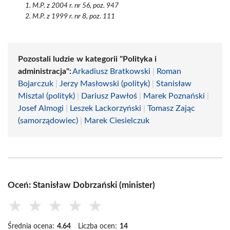
M.P. z 2004 r. nr 56, poz. 947
M.P. z 1999 r. nr 8, poz. 111
Pozostali ludzie w kategorii "Polityka i
administracja":
Arkadiusz Bratkowski
|
Roman
Bojarczuk
|
Jerzy Masłowski (polityk)
|
Stanisław
Misztal (polityk)
|
Dariusz Pawłoś
|
Marek Poznański
|
Josef Almogi
|
Leszek Lackorzyński
|
Tomasz Zając
(samorządowiec)
|
Marek Ciesielczuk
Oceń: Stanisław Dobrzański (minister)
★
★
★
★
★
Średnia ocena:
4.64
Liczba ocen:
14