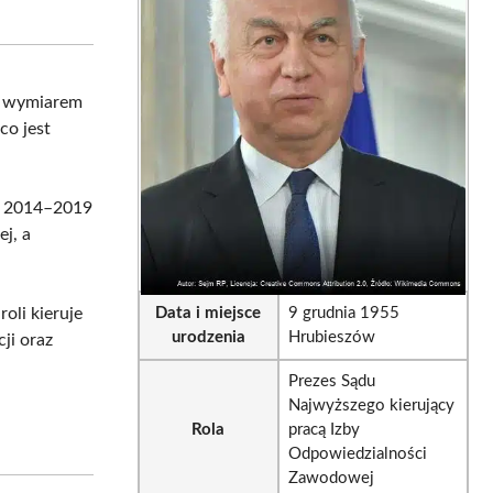
on
on
sApp
LinkedIn
Email
 z wymiarem
co jest
ch 2014–2019
j, a
 roli kieruje
Data i miejsce
9 grudnia 1955
urodzenia
Hrubieszów
ji oraz
Prezes Sądu
Najwyższego kierujący
Rola
pracą Izby
Odpowiedzialności
Zawodowej