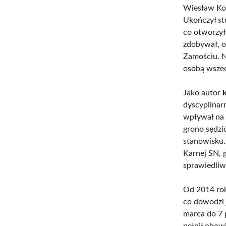
Wiesław Ko
Ukończył st
co otworzył
zdobywał, 
Zamościu. N
osobą wsze
Jako autor
k
dyscyplinar
wpływał na 
grono sędzi
stanowisku.
Karnej SN, 
sprawiedliw
Od 2014 rok
co dowodzi 
marca do 7 
pełnił obow