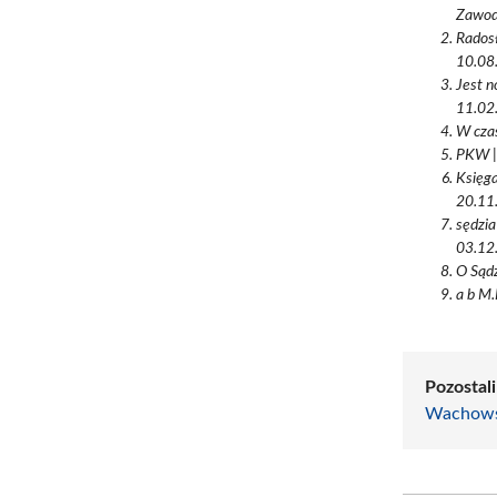
Zawodo
Radosł
10.08.
Jest n
11.02.
W czas
PKW | 
Księga
20.11.
sędzia
03.12.
O Sądz
a b M.
Pozostali
Wachows