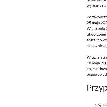
wybrany na 
Po zakończe
25 maja 202
W sierpniu 
utworzonej 
został powoł
sądowniczej
W uznaniu j
18 maja 200
co jest dow
przeprowad
Przyp
Sędzi