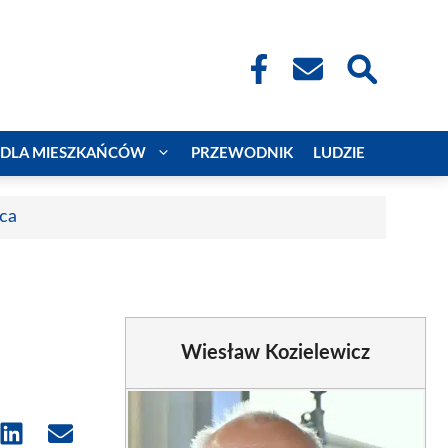
DLA MIESZKAŃCÓW
PRZEWODNIK
LUDZIE
aca
Wiesław Kozielewicz
e
Share
Share