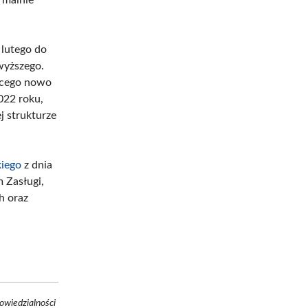
lutego do
wyższego.
ącego nowo
022 roku,
j strukturze
iego
z dnia
 Zasługi,
h oraz
owiedzialności