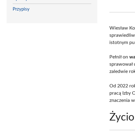
Przypisy
Wiesław Ko
sprawiedliw
istotnym pu
Pełnił on
wa
sprawował u
zaledwie ro
Od 2022 rok
pracą Izby 
znaczenia w
Życio