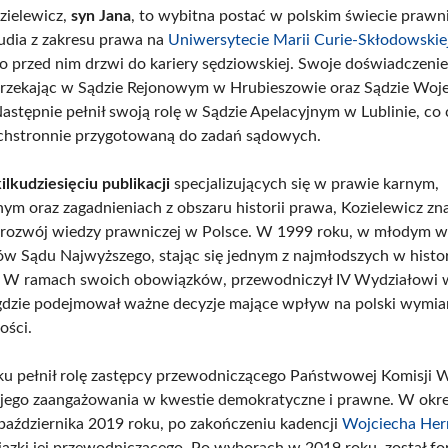
zielewicz,
syn Jana
, to wybitna postać w polskim świecie prawn
udia z zakresu prawa na
Uniwersytecie Marii Curie-Skłodowskie
o przed nim drzwi do kariery sędziowskiej. Swoje doświadczen
orzekając w Sądzie Rejonowym w Hrubieszowie oraz Sądzie Wo
astępnie pełnił swoją rolę w Sądzie Apelacyjnym w Lublinie, co 
chstronnie przygotowaną do zadań sądowych.
ilkudziesięciu publikacji
specjalizujących się w prawie karnym,
nym oraz zagadnieniach z obszaru historii prawa, Kozielewicz zn
rozwój wiedzy prawniczej w Polsce. W 1999 roku, w młodym wie
ów Sądu Najwyższego, stając się jednym z najmłodszych w histor
 W ramach swoich obowiązków, przewodniczył IV Wydziałowi w
gdzie podejmował ważne decyzje mające wpływ na polski wymia
ości.
u pełnił rolę zastępcy przewodniczącego Państwowej Komisji 
jego zaangażowania w kwestie demokratyczne i prawne. W okre
października 2019 roku, po zakończeniu kadencji
Wojciecha Her
iązki jej przewodniczącego. Po wyborach w 2019 roku, został fo