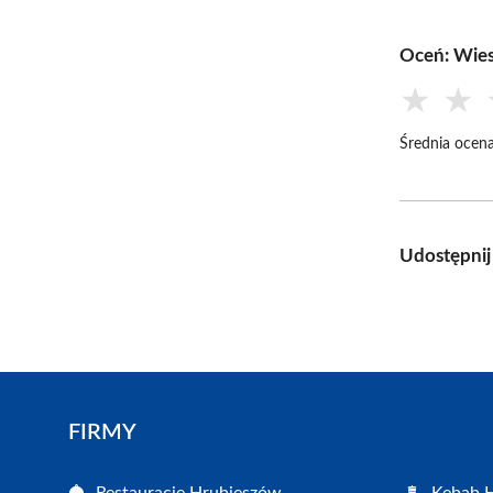
Oceń: Wies
★
★
Średnia ocena
Udostępnij
FIRMY
Restauracje Hrubieszów
Kebab 