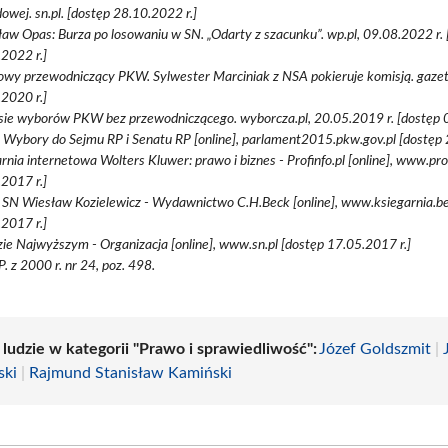
wej. sn.pl. [dostęp 28.10.2022 r.]
aw Opas: Burza po losowaniu w SN. „Odarty z szacunku”. wp.pl, 09.08.2022 r. 
2022 r.]
owy przewodniczący PKW. Sylwester Marciniak z NSA pokieruje komisją. gazeta
2020 r.]
ie wyborów PKW bez przewodniczącego. wyborcza.pl, 20.05.2019 r. [dostęp 0
Wybory do Sejmu RP i Senatu RP [online], parlament2015.pkw.gov.pl [dostęp 
rnia internetowa Wolters Kluwer: prawo i biznes - Profinfo.pl [online], www.prof
2017 r.]
 SN Wiesław Kozielewicz - Wydawnictwo C.H.Beck [online], www.ksiegarnia.be
2017 r.]
ie Najwyższym - Organizacja [online], www.sn.pl [dostęp 17.05.2017 r.]
P. z 2000 r. nr 24, poz. 498.
 ludzie w kategorii "Prawo i sprawiedliwość":
Józef Goldszmit
|
ki
|
Rajmund Stanisław Kamiński