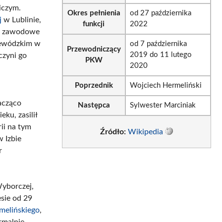
iczym.
Okres pełnienia
od 27 października
j
w Lublinie,
funkcji
2022
ie zawodowe
jewódzkim w
od 7 października
Przewodniczący
2019 do 11 lutego
czyni go
PKW
2020
Poprzednik
Wojciech Hermeliński
acząco
Następca
Sylwester Marciniak
ku, zasilił
ii na tym
Źródło:
Wikipedia
 Izbie
r
Wyborczej,
sie od 29
melińskiego
,
rmalnie