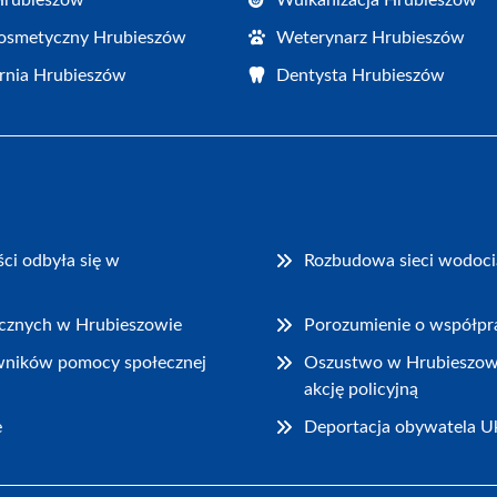
osmetyczny Hrubieszów
Weterynarz Hrubieszów
rnia Hrubieszów
Dentysta Hrubieszów
ci odbyła się w
Rozbudowa sieci wodocią
rycznych w Hrubieszowie
Porozumienie o współpra
wników pomocy społecznej
Oszustwo w Hrubieszowie:
akcję policyjną
e
Deportacja obywatela Uk