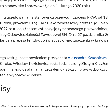
to stanowisko i sprawował je do 11 lutego 2020 roku.
niu urzędowania na stanowisku przewodniczącego PKW, od 13 
0 roku, prowadził Izbę Karną jako tymczasowy prezes Sądu Naj
2022 roku objął natomiast pozycję tymczasowego przewodnicz
Izby Odpowiedzialności Zawodowej SN. Dnia 27 października 2
any na prezesa tej izby, co świadczy o jego znaczeniu w krajowe
.
ego zasług, postanowieniem prezydenta
Aleksandra Kwaśniewsk
0 roku, Wiesław Kozielewicz został odznaczony Złotym Krzyżem
odem na jego działania na rzecz demokratyzacji praw wyborczyc
zania wyborów w Polsce.
isy
a Wiesław Kozielewicz Prezesem Sądu Najwyższego kierującym pracą Izby Odp