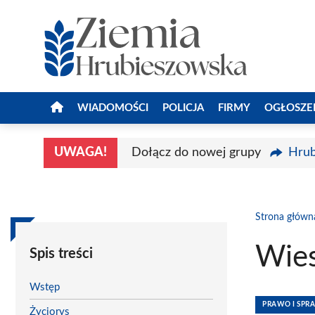
Przejdź
do
treści
WIADOMOŚCI
POLICJA
FIRMY
OGŁOSZE
UWAGA!
Dołącz do nowej grupy
Hrub
Strona główn
Wies
Spis treści
Wstęp
PRAWO I SPR
Życiorys