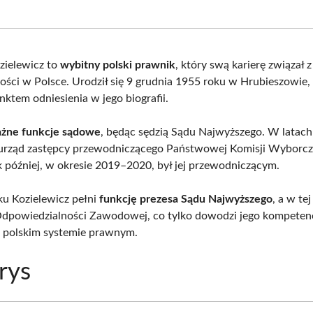
on
on
on
on
Facebook
X
Pinterest
What
(Twitter)
zielewicz to
wybitny polski prawnik
, który swą karierę związał
ości w Polsce. Urodził się 9 grudnia 1955 roku w Hrubieszowie, 
nktem odniesienia w jego biografii.
żne funkcje sądowe
, będąc sędzią Sądu Najwyższego. W lata
rząd zastępcy przewodniczącego Państwowej Komisji Wyborcze
k później, w okresie 2019–2020, był jej przewodniczącym.
u Kozielewicz pełni
funkcję prezesa Sądu Najwyższego
, a w tej
Odpowiedzialności Zawodowej, co tylko dowodzi jego kompetenc
 polskim systemie prawnym.
rys