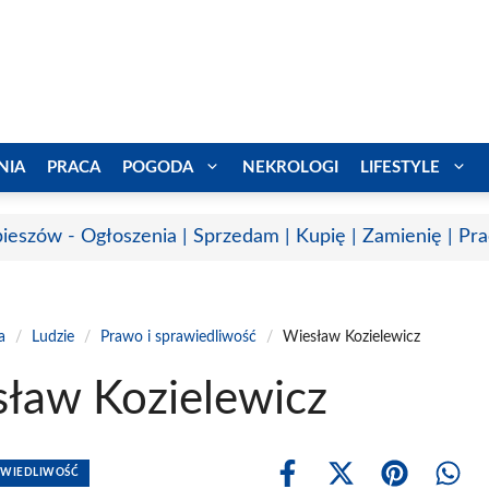
NIA
PRACA
POGODA
NEKROLOGI
LIFESTYLE
ieszów - Ogłoszenia | Sprzedam | Kupię | Zamienię | Pr
a
/
Ludzie
/
Prawo i sprawiedliwość
/
Wiesław Kozielewicz
ław Kozielewicz
AWIEDLIWOŚĆ
Share
Share
Share
Shar