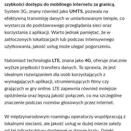
szybkości dostępu do mobilnego internetu za granicą
.
System 3G, znany również jako
UMTS
, pozwala na
efektywną transmisję danych w umiarkowanym tempie, co
wystarcza do podstawowego przeglądania sieci oraz
korzystania z aplikacji. Warto jednak pamiętać, że w
zatłoczonych lokalizacjach lub podczas intensywnego
użytkowania, jakość usług może ulegać pogorszeniu.
Natomiast technologia
LTE
, znana jako
4G
, oferuje znacznie
wyższe prędkości transferu danych. To sprawia, że jest
idealnym rozwiązaniem dla osób korzystających z
wymagających aplikacji, strumieniujących filmy czy
grających w gry online. LTE zapewnia również mniejsze
opóźnienia oraz lepszą jakość połączeń, co ma szczególne
znaczenie podczas rozmów głosowych przez internet.
W międzynarodowym roamingu operatorzy współpracują z
lokalnymi sieciami, ale jakość usług w dużej mierze zależy
od tej infrastruktury dostępnej w danym kraju. Dzięki