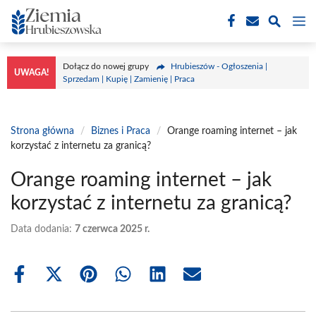
Przejdź
M
do
treści
Dołącz do nowej grupy
Hrubieszów - Ogłoszenia |
UWAGA!
Sprzedam | Kupię | Zamienię | Praca
Strona główna
/
Biznes i Praca
/
Orange roaming internet – jak
korzystać z internetu za granicą?
Orange roaming internet – jak
korzystać z internetu za granicą?
Data dodania:
7 czerwca 2025 r.
Share
Share
Share
Share
Share
Share
on
on
on
on
on
on
Facebook
X
Pinterest
WhatsApp
LinkedIn
Email
(Twitter)