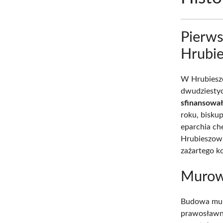
Pierws
Hrubi
W Hrubiesz
dwudziestyc
sfinansował
roku, biskup
eparchia ch
Hrubieszowie
zażartego k
Murow
Budowa mur
prawosławny