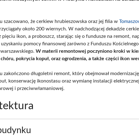
 szacowano, że cerkiew hrubieszowska oraz jej filia w
Tomaszo
rzyciągały około 200 wiernych. W nadchodzącej dekadzie cerkie
 pięciu ikon, a proboszcz, starając się o fundusze na remont, na
 uzyskaniu pomocy finansowej zarówno z Funduszu Kościelnego, 
 warszawskiego.
W materii remontowej poczyniono kroki w ki
chóru, pokrycia kopuł, oraz ogrodzenia, a także części ikon we
 zakończono długoletni remont, który obejmował modernizację
puł, konserwację ikonostasu oraz wymianę instalacji elektrycznej
rowej i przeciwwłamaniowej.
tektura
 budynku