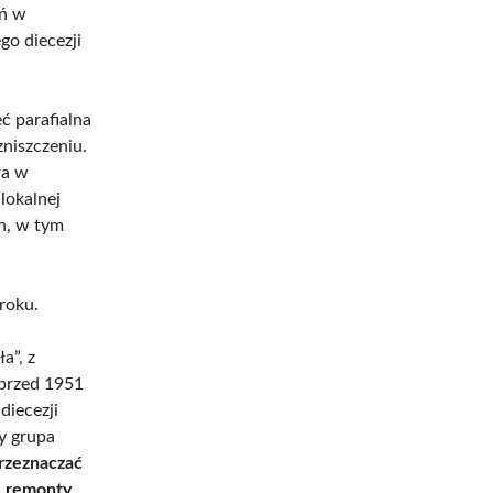
yń w
go diecezji
ć parafialna
niszczeniu.
ra w
lokalnej
h, w tym
roku.
a”, z
 przed 1951
diecezji
y grupa
przeznaczać
e remonty