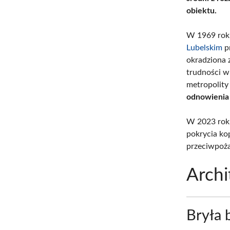
obiektu.
W 1969 roku
Lubelskim
p
okradziona z
trudności w
metropolity
odnowienia 
W 2023 roku
pokrycia ko
przeciwpoża
Archi
Bryła