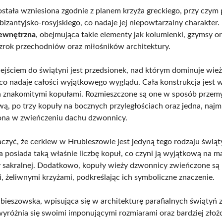
ostała wzniesiona zgodnie z planem krzyża greckiego, przy czym 
bizantyjsko-rosyjskiego, co nadaje jej niepowtarzalny charakter.
zewnętrzna
, obejmująca takie elementy jak kolumienki, gzymsy or
zrok przechodniów oraz miłośników architektury.
ściem do świątyni jest przedsionek, nad którym dominuje wie
co nadaje całości wyjątkowego wyglądu. Cała konstrukcja jest 
 znakomitymi kopułami. Rozmieszczone są one w sposób przemy
wą, po trzy kopuły na bocznych przyległościach oraz jedna, najm
ona w zwieńczeniu dachu dzwonnicy.
czyć, że cerkiew w Hrubieszowie jest jedyną tego rodzaju świąt
a posiada taką właśnie liczbę kopuł, co czyni ją wyjątkową na m
y sakralnej. Dodatkowo, kopuły wieży dzwonnicy zwieńczone są
, żeliwnymi krzyżami, podkreślając ich symboliczne znaczenie.
ieszowska, wpisująca się w architekturę parafialnych świątyń z l
wyróżnia się swoimi imponującymi rozmiarami oraz bardziej złoż