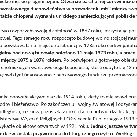
ickie męskie progimnazjum.
Otwarcie parafialnej cerkwi miało 
rawosławnego duchowieństwa w prowadzeniu misji miedzy swo
 także chłopami wyznania unickiego zamieszkującymi pobliskie 
two rozpoczęło swoją działalność w 1867 roku, korzystając po
owej. Tego samego roku rozpoczęto budowę wolno stojącej mu
ra powstawała na miejscu rozebranej w 1785 roku cerkwi parafia
ielny pod nową budowlę położono 11 maja 1873 roku, a prace
 między 1875 a 1876 rokiem.
Po poświęceniu gotowego obiektu
 chełmskiego i warszawskiego Leoncjusza, które odbyło się 13 
wę świątyni finansowano z państwowego funduszu przeznaczon
unkcjonowała aktywnie aż do 1914 roku, kiedy to miejscowi pr
odbyli bieżeństwo. Po zakończeniu I wojny światowej i odzyskan
odległości, cerkiew pozostała zamknięta, co potwierdza brak jej
isterstwa Wyznań Religijnych i Oświecenia Publicznego z 1919 r
wykazie obiektów otwartych w 1921 roku.
Jednak jeszcze w ty
erkiew została przywrócona do liturgicznego użytku
. Według s