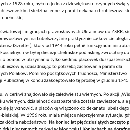
ch z 1923 roku, była to jedna z dziewiętnastu czynnych świąt
bieszowskim i siedziba jednej z parafii dekanatu hrubieszowskie
-chełmskiej.
e światowej i migracjach prawosławnych Ukraińców do ZSRR, sie
prawosławnym na Lubelszczyźnie praktycznie całkowicie uległa z
teusz (Szretter), który od 1944 roku pełnił funkcję administrato
kościelnych w byłej diecezji chełmsko-podlaskiej, zwrócił się do 
ji o pomoc w utrzymaniu tylko siedmiu placówek duszpasterskic
ubieszowie, uzasadniając to potrzebą zachowania parafii dla
ych Polaków. Pomimo początkowych trudności, Ministerstwo
ji Publicznej w końcu zaakceptowało tę prośbę w grudniu 1945 
, w cerkwi znajdowało się zaledwie stu wiernych. Po akcji „Wisł
u wiernych, działalność duszpasterska została zawieszona, ale
o się ją wznowić, a placówkę włączono do dekanatu lubelskiego 
bielskiej. W 1956 roku miała miejsce nieprzyjemna sytuacja, gd
zakłóciła nabożeństwo.
Na koniec lat pięćdziesiątych zaczęto 
zbiórki nieczynnych cerkwi w Modryniu i Koniuchach na doraźn