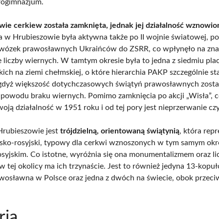
rogimnazjum.
wie cerkiew została zamknięta, jednak jej działalność wznowi
a w Hrubieszowie była aktywna także po II wojnie światowej, 
ywózek prawosławnych Ukraińców do ZSRR, co wpłynęło na zn
e liczby wiernych. W tamtym okresie była to jedna z siedmiu pl
ich na ziemi chełmskiej, o które hierarchia PAKP szczególnie st
gdyż większość dotychczasowych świątyń prawosławnych zosta
 powodu braku wiernych. Pomimo zamknięcia po akcji „Wisła”, 
oją działalność w 1951 roku i od tej pory jest nieprzerwanie cz
rubieszowie jest
trójdzielną, orientowaną świątynią
, która rep
yjsko-rosyjski, typowy dla cerkwi wznoszonych w tym samym okr
syjskim. Co istotne, wyróżnia się ona monumentalizmem oraz li
 w tej okolicy ma ich trzynaście. Jest to również jedyna 13-kopu
wosławna w Polsce oraz jedna z dwóch na świecie, obok przeci
ria