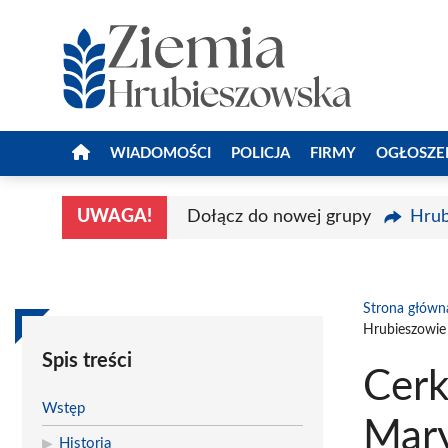
Przejdź
do
treści
WIADOMOŚCI
POLICJA
FIRMY
OGŁOSZE
UWAGA!
Dołącz do nowej grupy
Hrub
Strona główn
Hrubieszowie
Spis treści
Cerk
Wstęp
Mary
Historia