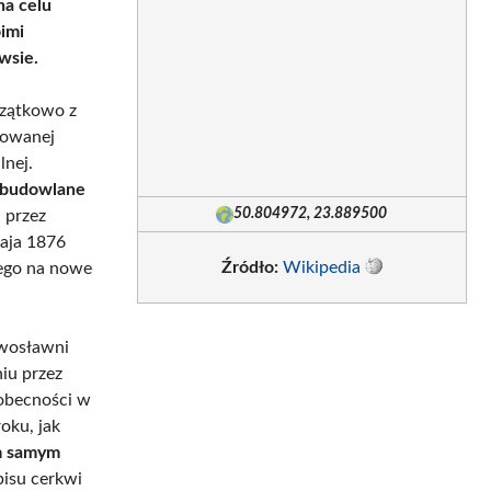
na celu
imi
wsie.
czątkowo z
rowanej
lnej.
 budowlane
50.804972, 23.889500
 przez
maja 1876
Źródło:
Wikipedia
ego na nowe
awosławni
iu przez
 obecności w
oku, jak
m samym
pisu cerkwi