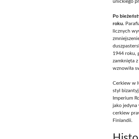
unickiego p
Po bieżeńst
roku.
Parafi
licznych w
zmniejszeni
duszpastersk
1944 roku, 
zamknięta z
wznowiła sw
Cerkiew w H
styl bizant
Imperium Ro
jako jedyna
cerkiew pra
Finlandii.
Histo