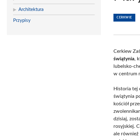
Architektura
CERKWIE
Przypisy
Cerkiew Zaś
świątynia
, 
lubelsko-ch
w centrum m
Historia tej
świątynia p
kościół prz
zwolennikam
dzisiaj, zo
rosyjskiej. 
ale również