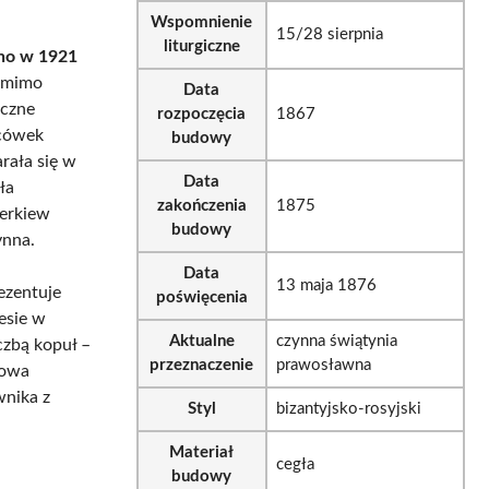
Wspomnienie
15/28 sierpnia
liturgiczne
ono w 1921
pomimo
Data
aczne
rozpoczęcia
1867
acówek
budowy
arała się w
Data
ła
zakończenia
1875
cerkiew
budowy
ynna.
Data
13 maja 1876
rezentuje
poświęcenia
esie w
Aktualne
czynna świątynia
czbą kopuł –
przeznaczenie
prawosławna
łowa
wnika z
Styl
bizantyjsko-rosyjski
Materiał
cegła
budowy