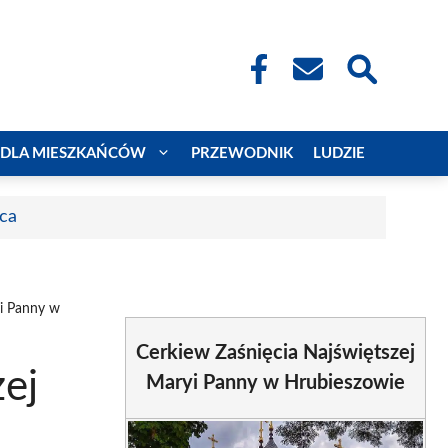
DLA MIESZKAŃCÓW
PRZEWODNIK
LUDZIE
aca
yi Panny w
Cerkiew Zaśnięcia Najświętszej
zej
Maryi Panny w Hrubieszowie
e