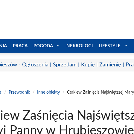
NIA
PRACA
POGODA
NEKROLOGI
LIFESTYLE
ieszów - Ogłoszenia | Sprzedam | Kupię | Zamienię | Pr
a
/
Przewodnik
/
Inne obiekty
/
Cerkiew Zaśnięcia Najświętszej Mar
iew Zaśnięcia Najświęts
i Panny w Hrubieszowi