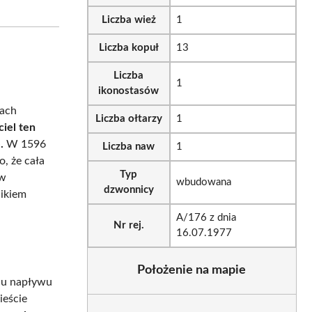
Liczba wież
1
Liczba kopuł
13
Liczba
1
ikonostasów
tach
Liczba ołtarzy
1
ciel ten
.
W 1596
Liczba naw
1
o, że cała
Typ
 w
wbudowana
dzwonnicy
nikiem
A/176 z dnia
Nr rej.
16.07.1977
Położenie na mapie
du napływu
ieście