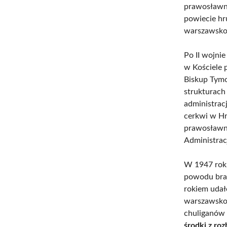
prawosławny
powiecie hru
warszawsko
Po II wojni
w Kościele 
Biskup Tymo
strukturach 
administrac
cerkwi w Hr
prawosławn
Administrac
W 1947 roku
powodu brak
rokiem udał
warszawsko-
chuliganów 
środki z ro