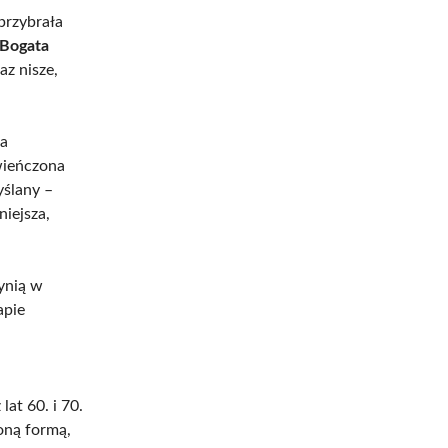
przybrała
Bogata
az nisze,
ża
wieńczona
ślany –
niejsza,
ynią w
apie
at 60. i 70.
oną formą,