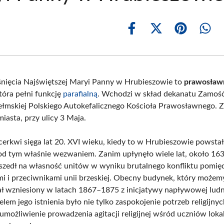
Share
Share
Share
Shar
on
on
on
on
Facebook
X
Pinterest
What
(Twitter)
nięcia Najświętszej Maryi Panny w Hrubieszowie to
prawosław
która pełni funkcję
parafialną
. Wchodzi w skład dekanatu Zamość 
ełmskiej Polskiego Autokefalicznego Kościoła Prawosławnego. Z
iasta, przy ulicy 3 Maja.
 cerkwi sięga lat 20. XVI wieku, kiedy to w Hrubieszowie powsta
od tym właśnie wezwaniem. Zanim upłynęło wiele lat, około 163
eszedł na własność unitów w wyniku brutalnego konfliktu pomię
i i przeciwnikami unii brzeskiej. Obecny budynek, który możem
stał wzniesiony w latach 1867–1875 z inicjatywy napływowej lud
Celem jego istnienia było nie tylko zaspokojenie potrzeb religijny
 umożliwienie prowadzenia agitacji religijnej wśród uczniów lok