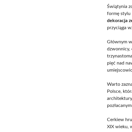
Świątynia z
formę stylu 
dekoracja 
przyciąga w
Głównym wej
dzwonnicy, 
trzynastoma
pięć nad na
umiejscowi
Warto zazna
Polsce, któr
architektur
pozłacanymi
Cerkiew hrub
XIX wieku, 