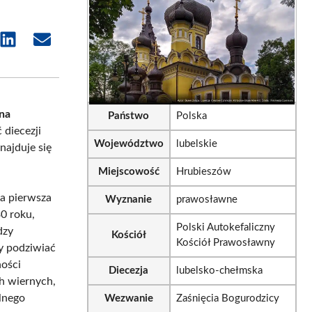
e
Share
Share
on
on
sApp
LinkedIn
Email
na
Państwo
Polska
diecezji
Województwo
lubelskie
najduje się
Miejscowość
Hrubieszów
ła pierwsza
Wyznanie
prawosławne
0 roku,
Polski Autokefaliczny
dzy
Kościół
Kościół Prawosławny
y podziwiać
ności
Diecezja
lubelsko-chełmska
ch wiernych,
alnego
Wezwanie
Zaśnięcia Bogurodzicy