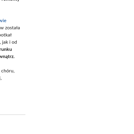
wie
w została
potkał
jak i od
erunku
wnątrz.
 chóru,
,