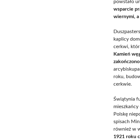
powstało un
wsparcie p
wiernymi, a
Duszpasters
kaplicy dom
cerkwi, któ
Kamień węg
zakończono
arcybiskupa
roku, budo
cerkwie.
Świątynia f
mieszkańcy 
Polskę niep
spisach Min
również w 
1921 roku c