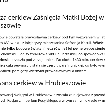
za cerkiew Zaśnięcia Matki Bożej w
eszowie
owie powstała prawosławna cerkiew pod tym wezwaniem w la
h XVI wieku, z inicjatywy mieszczanina Sofronija Kozuli.
Właści
 nie tylko budowę świątyni, lecz również jej pełne wyposażenie
 chełmski Dionizy zrealizował akt unii brzeskiej, co spowodował
ełmska przeszła pod zarząd unicki. Do około 1630 roku cerkiew
 z całą pewnością stała się częścią parafii unickiej, co było wy
onfliktu pomiędzy wiernymi prawosławnymi a unitami.
ana cerkiew w Hrubieszowie
owanej świątyni w Hrubieszowie została zainicjowana z powo
ch Rosjan z Imperium Rosyjskiego, a w tym samym okresie w m