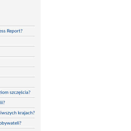
ess Report?
ziom szczęścia?
ii?
liwszych krajach?
 obywateli?