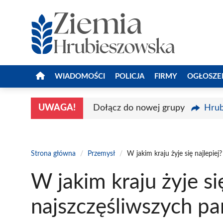
Przejdź
do
treści
WIADOMOŚCI
POLICJA
FIRMY
OGŁOSZE
UWAGA!
Dołącz do nowej grupy
Hrub
Strona główna
/
Przemysł
/
W jakim kraju żyje się najlepie
W jakim kraju żyje si
najszczęśliwszych p