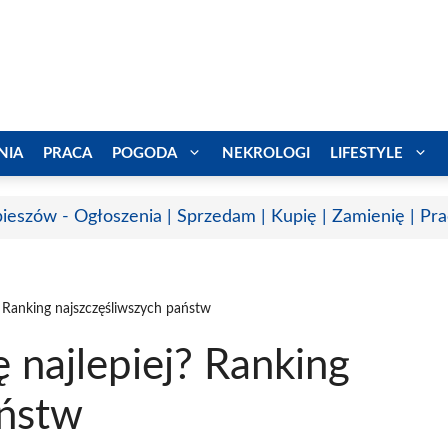
NIA
PRACA
POGODA
NEKROLOGI
LIFESTYLE
ieszów - Ogłoszenia | Sprzedam | Kupię | Zamienię | Pr
j? Ranking najszczęśliwszych państw
ę najlepiej? Ranking
aństw