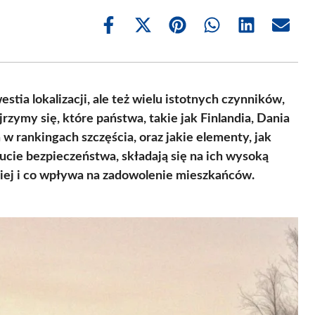
Share
Share
Share
Share
Share
Share
on
on
on
on
on
on
Facebook
X
Pinterest
WhatsApp
LinkedIn
Email
(Twitter)
stia lokalizacji, ale też wielu istotnych czynników,
rzymy się, które państwa, takie jak Finlandia, Dania
w rankingach szczęścia, oraz jakie elementy, jak
ucie bezpieczeństwa, składają się na ich wysoką
epiej i co wpływa na zadowolenie mieszkańców.