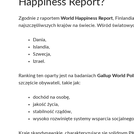
Happiness Report?
Zgodnie z raportem
World Happiness Report
, Finlandi
najszczęśliwszych krajów na świecie. Wśród światowych
Dania,
Islandia,
Szwecja,
Izrael.
Ranking ten oparty jest na badaniach
Gallup World Pol
szczęście obywateli, takie jak:
dochód na osobę,
jakość życia,
stabilność rządów,
wysoko rozwinięte systemy wsparcia socjalnego
Kraje skandynawskie, charakteryzujące się solidnym PK