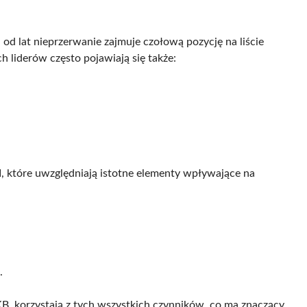
a od lat nieprzerwanie zajmuje czołową pozycję na liście
 liderów często pojawiają się także:
l
, które uwzględniają istotne elementy wpływające na
.
B, korzystają z tych wszystkich czynników, co ma znaczący