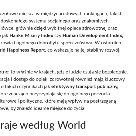
e czołowe miejsca w międzynarodowych rankingach, takich
ekt doskonałego systemu socjalnego oraz znakomitych
łówce, głównie dzięki wybitnej opiece zdrowotnej oraz
e jak
Hanke Misery Index
czy
Human Development Index
,
zdrowia i ogólnego dobrobytu społeczeństwa. W ostatnich
ld Happiness Report
, co wskazuje na jej stabilny rozwój,
e; to właśnie w krajach, gdzie ludzie czują się bezpiecznie,
kacja i dostęp do opieki zdrowotnej również mają kluczowy
o takich czynnikach jak
efektywny transport publiczny,
óre znacząco przyczyniają się do ogólnego poczucia
lturowe i polityczne, które mają wpływ na postrzeganą
we, by znaleźć idealne miejsce do życia.
 kraje według World