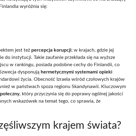
nlandia wyróżnia się:
ektem jest też
percepcja korupcji
; w krajach, gdzie jej
e do instytucji. Takie zaufanie przekłada się na wyższe
ejscu w rankingu, posiada podobne cechy do Finlandii, co
 i Szwecja dysponują
hermetycznymi systemami opieki
andardowi życia. Obecność Izraela wśród czołowych krajów
również w państwach spoza regionu Skandynawii. Kluczowym
społeczny
, który przyczynia się do poprawy ogólnej jakości
ennych wskazówek na temat tego, co sprawia, że
częśliwszym krajem świata?