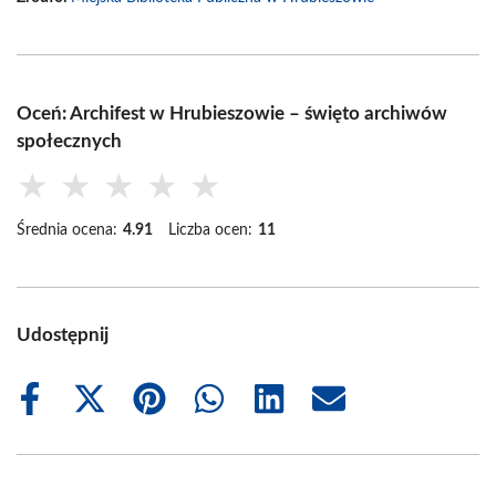
Oceń: Archifest w Hrubieszowie – święto archiwów
społecznych
★
★
★
★
★
Średnia ocena:
4.91
Liczba ocen:
11
Udostępnij
Share
Share
Share
Share
Share
Share
on
on
on
on
on
on
Facebook
X
Pinterest
WhatsApp
LinkedIn
Email
(Twitter)