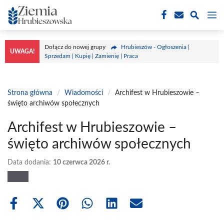
Przejdź
M
do
treści
Dołącz do nowej grupy
Hrubieszów - Ogłoszenia |
UWAGA!
Sprzedam | Kupię | Zamienię | Praca
Strona główna
/
Wiadomości
/
Archifest w Hrubieszowie –
święto archiwów społecznych
Archifest w Hrubieszowie –
święto archiwów społecznych
Data dodania:
10 czerwca 2026 r.
Share
Share
Share
Share
Share
Share
on
on
on
on
on
on
Facebook
X
Pinterest
WhatsApp
LinkedIn
Email