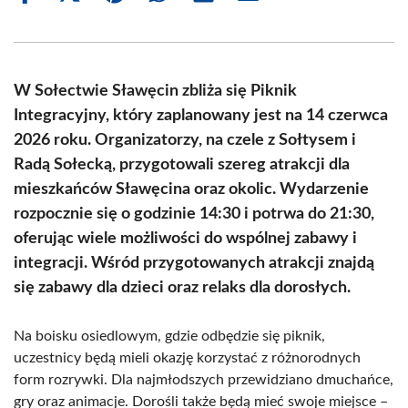
on
on
on
on
on
on
Facebook
X
Pinterest
WhatsApp
LinkedIn
Email
(Twitter)
W Sołectwie Sławęcin zbliża się Piknik
Integracyjny, który zaplanowany jest na 14 czerwca
2026 roku. Organizatorzy, na czele z Sołtysem i
Radą Sołecką, przygotowali szereg atrakcji dla
mieszkańców Sławęcina oraz okolic. Wydarzenie
rozpocznie się o godzinie 14:30 i potrwa do 21:30,
oferując wiele możliwości do wspólnej zabawy i
integracji. Wśród przygotowanych atrakcji znajdą
się zabawy dla dzieci oraz relaks dla dorosłych.
Na boisku osiedlowym, gdzie odbędzie się piknik,
uczestnicy będą mieli okazję korzystać z różnorodnych
form rozrywki. Dla najmłodszych przewidziano dmuchańce,
gry oraz animacje. Dorośli także będą mieć swoje miejsce –