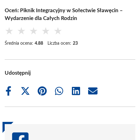
Oceń: Piknik Integracyjny w Sołectwie Sławęcin –
Wydarzenie dla Całych Rodzin
★
★
★
★
★
Średnia ocena:
4.88
Liczba ocen:
23
Udostępnij
Share
Share
Share
Share
Share
Share
on
on
on
on
on
on
Facebook
X
Pinterest
WhatsApp
LinkedIn
Email
(Twitter)