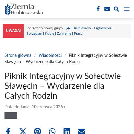
Przejdź
M
do
treści
Dołącz do nowej grupy
Hrubieszów - Ogłoszenia |
UWAGA!
Sprzedam | Kupię | Zamienię | Praca
Strona główna
/
Wiadomości
/
Piknik Integracyjny w Sołectwie
Sławęcin – Wydarzenie dla Całych Rodzin
Piknik Integracyjny w Sołectwie
Sławęcin – Wydarzenie dla
Całych Rodzin
Data dodania:
10 czerwca 2026 r.
Share
Share
Share
Share
Share
Share