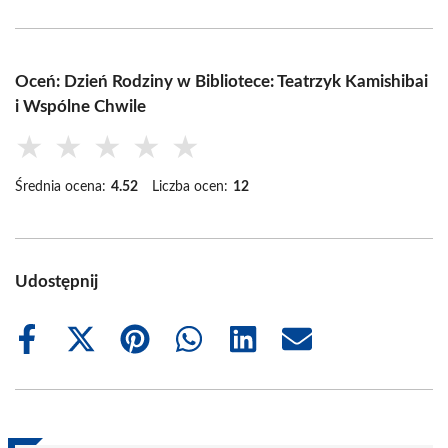
Oceń: Dzień Rodziny w Bibliotece: Teatrzyk Kamishibai
i Wspólne Chwile
★
★
★
★
★
Średnia ocena:
4.52
Liczba ocen:
12
Udostępnij
Share
Share
Share
Share
Share
Share
on
on
on
on
on
on
Facebook
X
Pinterest
WhatsApp
LinkedIn
Email
(Twitter)