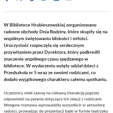
on
on
on
on
on
on
Facebook
X
Pinterest
WhatsApp
LinkedIn
Email
(Twitter)
W Bibliotece Hrubieszowskiej zorganizowano
radosne obchody Dnia Rodziny, które skupiły się na
wspólnym świętowaniu bliskości i miłości.
Uroczystość rozpoczęła się serdecznym
przywitaniem przez Dyrektora, który podkreślił
znaczenie wspólnego czasu spędzanego w
bibliotece. W wydarzeniu wzięły udział dzieci z
Przedszkola nr 5 wraz ze swoimi rodzicami, co
dodało wyjątkowego charakteru całemu spotkaniu.
Uczestnicy mieli szansę na ciekawą interakcję poprzez
odpowiedzi na pytania dotyczące ich relacji z rodzicami.
Wstępne rozmowy wprowadziły wszystkich w atmosferę
radości, prowadząc do prezentacji bajki w formie teatrzyku