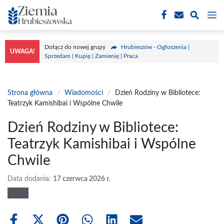
Przejdź
M
do
treści
Dołącz do nowej grupy
Hrubieszów - Ogłoszenia |
UWAGA!
Sprzedam | Kupię | Zamienię | Praca
Strona główna
/
Wiadomości
/
Dzień Rodziny w Bibliotece:
Teatrzyk Kamishibai i Wspólne Chwile
Dzień Rodziny w Bibliotece:
Teatrzyk Kamishibai i Wspólne
Chwile
Data dodania:
17 czerwca 2026 r.
Share
Share
Share
Share
Share
Share