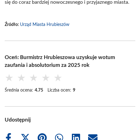
się do coraz bardziej nowoczesnego i przyjaznego miasta.
Źródło:
Urząd Miasta Hrubieszów
Oceń: Burmistrz Hrubieszowa uzyskuje wotum
zaufania i absolutorium za 2025 rok
★
★
★
★
★
Średnia ocena:
4.75
Liczba ocen:
9
Udostępnij
Share
Share
Share
Share
Share
Share