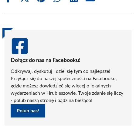
on
on
on
on
on
on
Facebook
X
Pinterest
WhatsApp
LinkedIn
Email
(Twitter)
Dołącz do nas na Facebooku!
Odkrywaj, dyskutuj i dziel się tym co najlepsze!
Przyłącz się do naszej społeczności na Facebooku,
gdzie możesz dowiedzieć się więcej o lokalnych
wydarzeniach w Hrubieszowie. Twoje zdanie się liczy
- polub naszą stronę i bądź na bieżąco!
Polub nas!