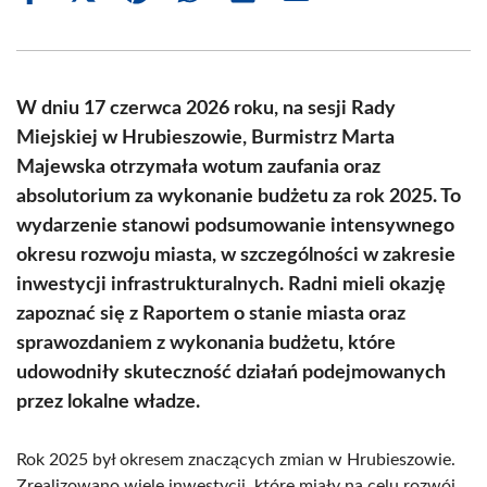
on
on
on
on
on
on
Facebook
X
Pinterest
WhatsApp
LinkedIn
Email
(Twitter)
W dniu 17 czerwca 2026 roku, na sesji Rady
Miejskiej w Hrubieszowie, Burmistrz Marta
Majewska otrzymała wotum zaufania oraz
absolutorium za wykonanie budżetu za rok 2025. To
wydarzenie stanowi podsumowanie intensywnego
okresu rozwoju miasta, w szczególności w zakresie
inwestycji infrastrukturalnych. Radni mieli okazję
zapoznać się z Raportem o stanie miasta oraz
sprawozdaniem z wykonania budżetu, które
udowodniły skuteczność działań podejmowanych
przez lokalne władze.
Rok 2025 był okresem znaczących zmian w Hrubieszowie.
Zrealizowano wiele inwestycji, które miały na celu rozwój