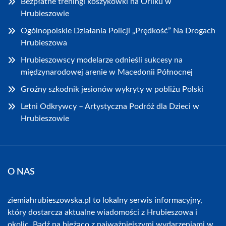
Bezpłatne treningi koszykówki na Orliku w
Hrubieszowie
Ogólnopolskie Działania Policji „Prędkość” Na Drogach
Hrubieszowa
Hrubieszowscy modelarze odnieśli sukcesy na
międzynarodowej arenie w Macedonii Północnej
Groźny szkodnik jesionów wykryty w pobliżu Polski
Letni Odkrywcy – Artystyczna Podróż dla Dzieci w
Hrubieszowie
O NAS
ziemiahrubieszowska.pl to lokalny serwis informacyjny,
który dostarcza aktualne wiadomości z Hrubieszowa i
okolic. Bądź na bieżąco z najważniejszymi wydarzeniami w