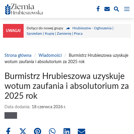
Przejdź
M
do
treści
Dołącz do nowej grupy
Hrubieszów - Ogłoszenia |
UWAGA!
Sprzedam | Kupię | Zamienię | Praca
Strona główna
/
Wiadomości
/
Burmistrz Hrubieszowa uzyskuje
wotum zaufania i absolutorium za 2025 rok
Burmistrz Hrubieszowa uzyskuje
wotum zaufania i absolutorium za
2025 rok
Data dodania:
18 czerwca 2026 r.
Share
Share
Share
Share
Share
Share