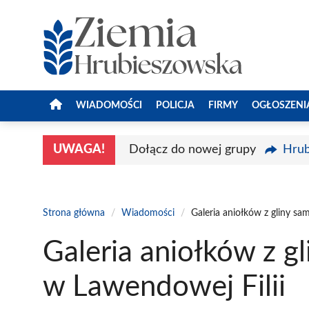
Przejdź
do
treści
WIADOMOŚCI
POLICJA
FIRMY
OGŁOSZENI
UWAGA!
Dołącz do nowej grupy
Hrub
Strona główna
/
Wiadomości
/
Galeria aniołków z gliny sa
Galeria aniołków z g
w Lawendowej Filii