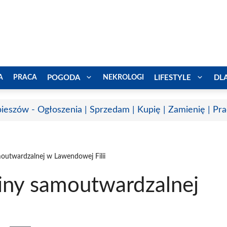
A
PRACA
POGODA
NEKROLOGI
LIFESTYLE
DL
ieszów - Ogłoszenia | Sprzedam | Kupię | Zamienię | Pr
moutwardzalnej w Lawendowej Filii
liny samoutwardzalnej