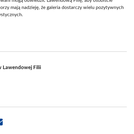
sowani mogą odwiedzić Lawendową Filię, aby osobiście
torzy mają nadzieję, że galeria dostarczy wielu pozytywnych
tystycznych.
w Lawendowej Filii
Share
on
Email