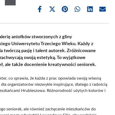
Share
Share
Share
Share
Share
Share
on
on
on
on
on
on
Facebook
X
Pinterest
WhatsApp
LinkedIn
Email
(Twitter)
lerię aniołków stworzonych z gliny
kiego Uniwersytetu Trzeciego Wieku. Każdy z
la twórczą pasję i talent autorek. Zróżnicowane
 zachwycają swoją estetyką. To wyjątkowe
eł, ale także docenienie kreatywności seniorek.
kter, co sprawia, że każda z prac opowiada swoją własną
la organizatorów niezwykle inspirujące, dlatego z radością
mieszkańcami Hrubieszowa. Różnorodność użytych kolorów i
ego seniorek, ale również zachęcenie mieszkańców do