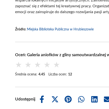
wsparcia lokalnych inicjatyw artystycznych. Zaintere
zapoznać się z efektami tej kreatywnej pracy. Organiza
emocji oraz zainspiruje do dalszego rozwijania pasji ar
Źródło:
Miejska Biblioteka Publiczna w Hrubieszowie
Oceń: Galeria aniołków z gliny samoutwardzalnej 
★
★
★
★
★
Średnia ocena:
4.45
Liczba ocen:
12
Udostępnij
Share
Share
Share
Share
Share
on
on
on
on
on
Facebook
X
Pinterest
WhatsApp
LinkedIn