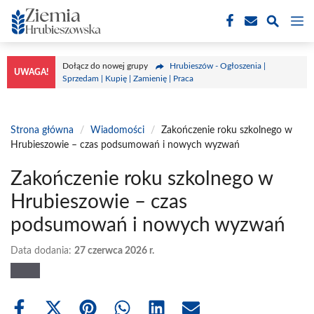
Przejdź
M
do
treści
Dołącz do nowej grupy
Hrubieszów - Ogłoszenia |
UWAGA!
Sprzedam | Kupię | Zamienię | Praca
Strona główna
/
Wiadomości
/
Zakończenie roku szkolnego w
Hrubieszowie – czas podsumowań i nowych wyzwań
Zakończenie roku szkolnego w
Hrubieszowie – czas
podsumowań i nowych wyzwań
Data dodania:
27 czerwca 2026 r.
Share
Share
Share
Share
Share
Share