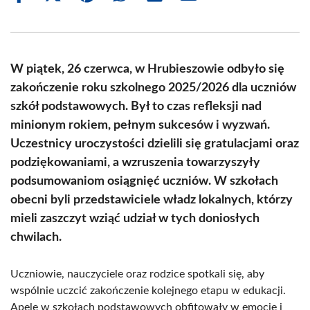
on
on
on
on
on
on
Facebook
X
Pinterest
WhatsApp
LinkedIn
Email
(Twitter)
W piątek, 26 czerwca, w Hrubieszowie odbyło się
zakończenie roku szkolnego 2025/2026 dla uczniów
szkół podstawowych. Był to czas refleksji nad
minionym rokiem, pełnym sukcesów i wyzwań.
Uczestnicy uroczystości dzielili się gratulacjami oraz
podziękowaniami, a wzruszenia towarzyszyły
podsumowaniom osiągnięć uczniów. W szkołach
obecni byli przedstawiciele władz lokalnych, którzy
mieli zaszczyt wziąć udział w tych doniosłych
chwilach.
Uczniowie, nauczyciele oraz rodzice spotkali się, aby
wspólnie uczcić zakończenie kolejnego etapu w edukacji.
Apele w szkołach podstawowych obfitowały w emocje i