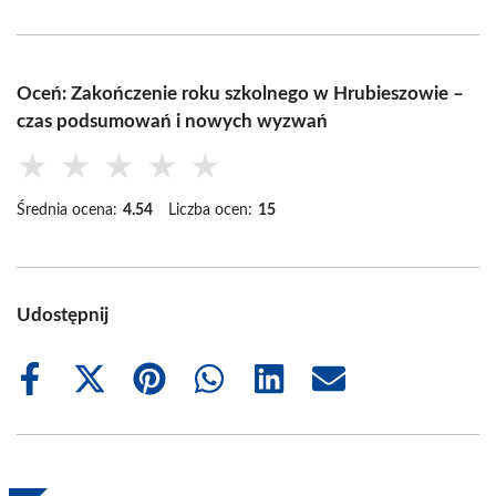
Oceń: Zakończenie roku szkolnego w Hrubieszowie –
czas podsumowań i nowych wyzwań
★
★
★
★
★
Średnia ocena:
4.54
Liczba ocen:
15
Udostępnij
Share
Share
Share
Share
Share
Share
on
on
on
on
on
on
Facebook
X
Pinterest
WhatsApp
LinkedIn
Email
(Twitter)