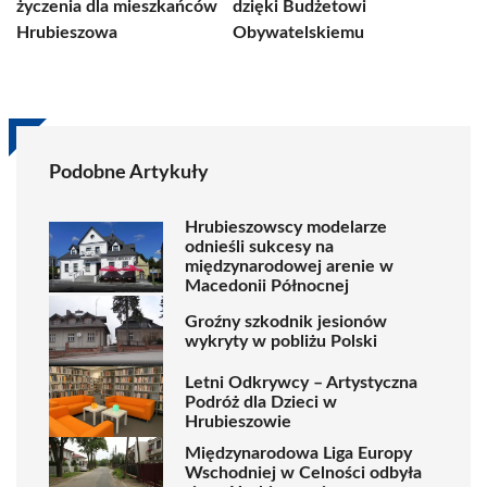
życzenia dla mieszkańców
dzięki Budżetowi
Hrubieszowa
Obywatelskiemu
Podobne Artykuły
Hrubieszowscy modelarze
odnieśli sukcesy na
międzynarodowej arenie w
Macedonii Północnej
Groźny szkodnik jesionów
wykryty w pobliżu Polski
Letni Odkrywcy – Artystyczna
Podróż dla Dzieci w
Hrubieszowie
Międzynarodowa Liga Europy
Wschodniej w Celności odbyła