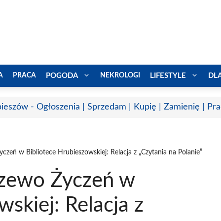
A
PRACA
POGODA
NEKROLOGI
LIFESTYLE
DL
ieszów - Ogłoszenia | Sprzedam | Kupię | Zamienię | Pr
eń w Bibliotece Hrubieszowskiej: Relacja z „Czytania na Polanie”
zewo Życzeń w
skiej: Relacja z