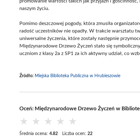
promowanie wartości takich jak przyjaźń i gościnność,
naszym życiu.
Pomimo deszczowej pogody, która zmusiła organizatorów
radość uczestników nie opadły. W trakcie warsztatu tw
uniwersalne życzenia, które zostały następnie przym
Międzynarodowe Drzewo Życzeń stało się symboliczny
uczniom z klasy 2a z SP1 za ich aktywny udział, co wzbo
Źródło:
Miejska Biblioteka Publiczna w Hrubieszowie
Oceń: Międzynarodowe Drzewo Życzeń w Bibliotece 
★
★
★
★
★
Średnia ocena:
4.82
Liczba ocen:
22