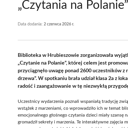
„Czytania na Polanie
Data dodania:
2 czerwca 2026 r.
Biblioteka w Hrubieszowie zorganizowała wyj
„Czytanie na Polanie”, której celem jest promo
przyciągnęło uwagę ponad 2600 uczestników z ró
drzewa”. W spotkaniu brała udział klasa 2a z l
radość i zaangażowanie w tę niezwykłą przygodę
Uczestnicy wydarzenia poznali wspaniałą tradycję zwi
wstążek z marzeniami, co wprowadziło ich w temat bli
emocjonalnego głośnego czytania dzieci miały szansę na
gromadził sekrety i marzenia. Te interaktywne zajęcia mi