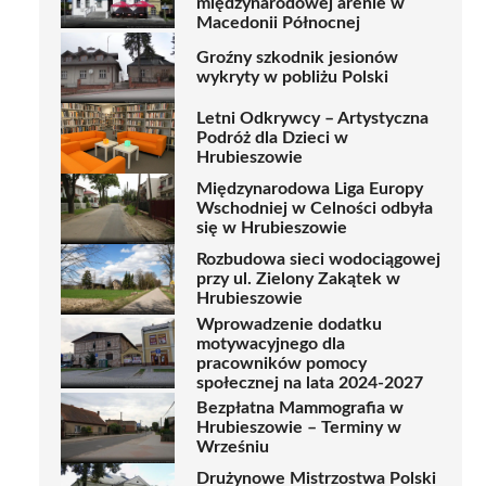
międzynarodowej arenie w
Macedonii Północnej
Groźny szkodnik jesionów
wykryty w pobliżu Polski
Letni Odkrywcy – Artystyczna
Podróż dla Dzieci w
Hrubieszowie
Międzynarodowa Liga Europy
Wschodniej w Celności odbyła
się w Hrubieszowie
Rozbudowa sieci wodociągowej
przy ul. Zielony Zakątek w
Hrubieszowie
Wprowadzenie dodatku
motywacyjnego dla
pracowników pomocy
społecznej na lata 2024-2027
Bezpłatna Mammografia w
Hrubieszowie – Terminy w
Wrześniu
Drużynowe Mistrzostwa Polski