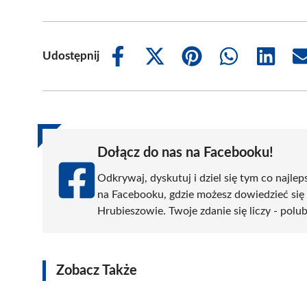
Udostępnij
Share
Share
Share
Share
Share
on
on
on
on
on
Facebook
X
Pinterest
WhatsApp
LinkedIn
(Twitter)
Dołącz do nas na Facebooku!
Odkrywaj, dyskutuj i dziel się tym co najlep
na Facebooku, gdzie możesz dowiedzieć się
Hrubieszowie. Twoje zdanie się liczy - polub
Zobacz Także