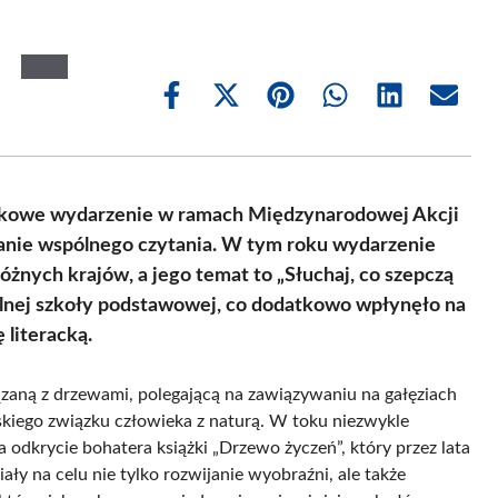
”
Share
Share
Share
Share
Share
Share
on
on
on
on
on
on
Facebook
X
Pinterest
WhatsApp
LinkedIn
Email
(Twitter)
ątkowe wydarzenie w ramach Międzynarodowej Akcji
wanie wspólnego czytania. W tym roku wydarzenie
żnych krajów, a jego temat to „Słuchaj, co szepczą
okalnej szkoły podstawowej, co dodatkowo wpłynęło na
 literacką.
ązaną z drzewami, polegającą na zawiązywaniu na gałęziach
skiego związku człowieka z naturą. W toku niezwykle
 odkrycie bohatera książki „Drzewo życzeń”, który przez lata
ały na celu nie tylko rozwijanie wyobraźni, ale także