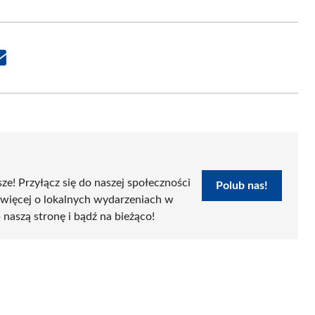
Share
on
Email
sze! Przyłącz się do naszej społeczności
Polub nas!
 więcej o lokalnych wydarzeniach w
 naszą stronę i bądź na bieżąco!