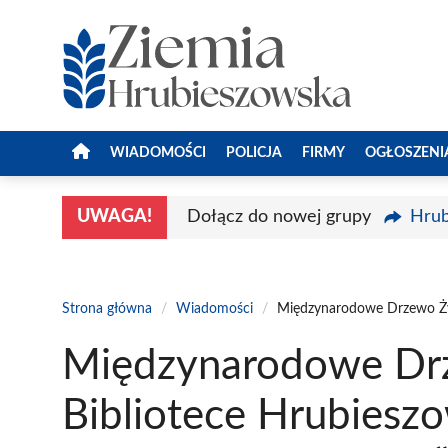
Przejdź
do
treści
WIADOMOŚCI
POLICJA
FIRMY
OGŁOSZENI
UWAGA!
Dołącz do nowej grupy
Hrub
Strona główna
/
Wiadomości
/
Międzynarodowe Drzewo Życz
Międzynarodowe Dr
Bibliotece Hrubieszow