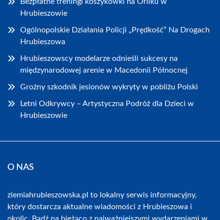
Bezpłatne treningi koszykówki na Orliku w
Hrubieszowie
Ogólnopolskie Działania Policji „Prędkość” Na Drogach
Hrubieszowa
Hrubieszowscy modelarze odnieśli sukcesy na
międzynarodowej arenie w Macedonii Północnej
Groźny szkodnik jesionów wykryty w pobliżu Polski
Letni Odkrywcy – Artystyczna Podróż dla Dzieci w
Hrubieszowie
O NAS
ziemiahrubieszowska.pl to lokalny serwis informacyjny,
który dostarcza aktualne wiadomości z Hrubieszowa i
okolic. Bądź na bieżąco z najważniejszymi wydarzeniami w