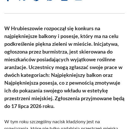
on
on
on
on
on
on
Facebook
X
Pinterest
WhatsApp
LinkedIn
Email
(Twitter)
W Hrubieszowie rozpoczął się konkurs na
najpiękniejsze balkony i posesje, który ma na celu
podkreślenie piękna zieleni w mieście. Inicjatywa,
ogłoszona przez burmistrza, jest skierowana do
mieszkańców posiadających wyjątkowe roślinne
aranżacje. Uczestnicy mogą zgłaszać swoje prace w
dwóch kategoriach: Najpiękniejszy balkon oraz
Najpiękniejsza posesja, co z pewnością zmotywuje
ich do pokazania swojego wkładu w estetykę
przestrzeni miejskiej. Zgłoszenia przyjmowane będą
do 17 lipca 2026 roku.
W tym roku szczególny nacisk kładziony jest na
rozwiązania, które nie tylko ozdabiają przestrzeń miejską,