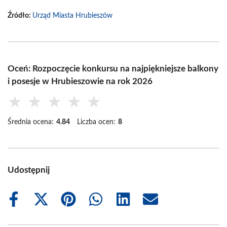
Źródło:
Urząd Miasta Hrubieszów
Oceń: Rozpoczęcie konkursu na najpiękniejsze balkony
i posesje w Hrubieszowie na rok 2026
★
★
★
★
★
Średnia ocena:
4.84
Liczba ocen:
8
Udostępnij
Share
Share
Share
Share
Share
Share
on
on
on
on
on
on
Facebook
X
Pinterest
WhatsApp
LinkedIn
Email
(Twitter)