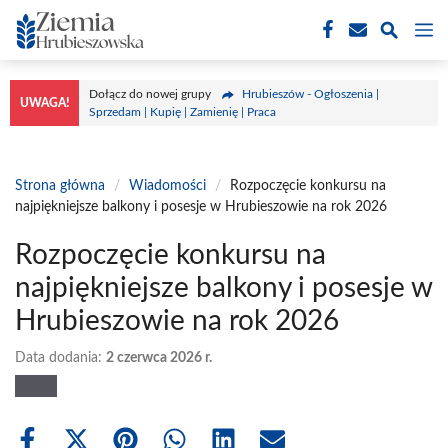
Przejdź
M
do
treści
Dołącz do nowej grupy
Hrubieszów - Ogłoszenia |
UWAGA!
Sprzedam | Kupię | Zamienię | Praca
Strona główna
/
Wiadomości
/
Rozpoczęcie konkursu na
najpiękniejsze balkony i posesje w Hrubieszowie na rok 2026
Rozpoczęcie konkursu na
najpiękniejsze balkony i posesje w
Hrubieszowie na rok 2026
Data dodania:
2 czerwca 2026 r.
Share
Share
Share
Share
Share
Share