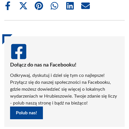
Share
Share
Share
Share
Share
Share
on
on
on
on
on
on
Facebook
X
Pinterest
WhatsApp
LinkedIn
Email
(Twitter)
Dołącz do nas na Facebooku!
Odkrywaj, dyskutuj i dziel się tym co najlepsze!
Przyłącz się do naszej społeczności na Facebooku,
gdzie możesz dowiedzieć się więcej o lokalnych
wydarzeniach w Hrubieszowie. Twoje zdanie się liczy
- polub naszą stronę i bądź na bieżąco!
Polub nas!