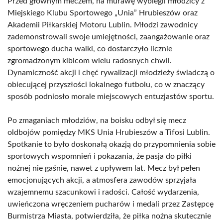
Przed głównym meczem, na murawę wybiegli młodzicy z
Miejskiego Klubu Sportowego „Unia” Hrubieszów oraz
Akademii Piłkarskiej Motoru Lublin. Młodzi zawodnicy
zademonstrowali swoje umiejętności, zaangażowanie oraz
sportowego ducha walki, co dostarczyło licznie
zgromadzonym kibicom wielu radosnych chwil.
Dynamiczność akcji i chęć rywalizacji młodzieży świadczą o
obiecującej przyszłości lokalnego futbolu, co w znaczący
sposób podniosło morale miejscowych entuzjastów sportu.
Po zmaganiach młodziów, na boisku odbył się mecz
oldbojów pomiędzy MKS Unia Hrubieszów a Tifosi Lublin.
Spotkanie to było doskonałą okazją do przypomnienia sobie
sportowych wspomnień i pokazania, że pasja do piłki
nożnej nie gaśnie, nawet z upływem lat. Mecz był pełen
emocjonujących akcji, a atmosfera zawodów sprzyjała
wzajemnemu szacunkowi i radości. Całość wydarzenia,
uwieńczona wręczeniem pucharów i medali przez Zastępcę
Burmistrza Miasta, potwierdziła, że piłka nożna skutecznie