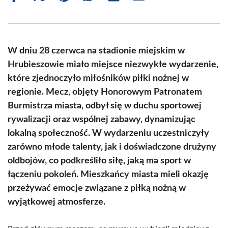
on
on
on
on
on
on
Facebook
X
Pinterest
WhatsApp
LinkedIn
Email
(Twitter)
W dniu 28 czerwca na stadionie miejskim w
Hrubieszowie miało miejsce niezwykłe wydarzenie,
które zjednoczyło miłośników piłki nożnej w
regionie. Mecz, objęty Honorowym Patronatem
Burmistrza miasta, odbył się w duchu sportowej
rywalizacji oraz wspólnej zabawy, dynamizując
lokalną społeczność. W wydarzeniu uczestniczyły
zarówno młode talenty, jak i doświadczone drużyny
oldbojów, co podkreśliło siłę, jaką ma sport w
łączeniu pokoleń. Mieszkańcy miasta mieli okazję
przeżywać emocje związane z piłką nożną w
wyjątkowej atmosferze.