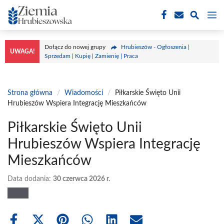
Przejdź
M
do
treści
Dołącz do nowej grupy
Hrubieszów - Ogłoszenia |
UWAGA!
Sprzedam | Kupię | Zamienię | Praca
Strona główna
/
Wiadomości
/
Piłkarskie Święto Unii
Hrubieszów Wspiera Integrację Mieszkańców
Piłkarskie Święto Unii
Hrubieszów Wspiera Integrację
Mieszkańców
Data dodania:
30 czerwca 2026 r.
Share
Share
Share
Share
Share
Share