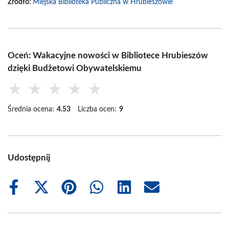
Źródło:
Miejska Biblioteka Publiczna w Hrubieszowie
Oceń: Wakacyjne nowości w Bibliotece Hrubieszów
dzięki Budżetowi Obywatelskiemu
★
★
★
★
★
Średnia ocena:
4.53
Liczba ocen:
9
Udostępnij
Share
Share
Share
Share
Share
Share
on
on
on
on
on
on
Facebook
X
Pinterest
WhatsApp
LinkedIn
Email
(Twitter)