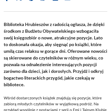
on
on
on
on
on
on
Facebook
X
Pinterest
WhatsApp
LinkedIn
Email
(Twitter)
Biblioteka Hrubieszów z radością ogłasza, że dzięki
środkom z Budżetu Obywatelskiego wzbogaciła
swój księgozbiór o nowe, atrakcyjne pozycje. Lato
to doskonała okazja, aby sięgnąć po książki, które
umilą czas relaksu w gorące dni. Oferowane nowości
są skierowane do czytelników w różnym wieku, co
pozwala na odnalezienie interesujących pozycji
zarówno dla dzieci, jak i dorosłych. Przyjdź i odkryj
bogactwo literackich przygód, jakie czekają w
bibliotece.
Wśród dostarczonych książek znajdują się pozycje, które
zabiorą młodych czytelników w wyjątkową podróż. Na
przykład wspólnie z postaciami z serii o Emi i Tajnym Klubie