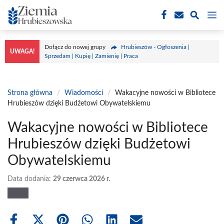
Przejdź
M
do
treści
Dołącz do nowej grupy
Hrubieszów - Ogłoszenia |
UWAGA!
Sprzedam | Kupię | Zamienię | Praca
Strona główna
/
Wiadomości
/
Wakacyjne nowości w Bibliotece
Hrubieszów dzięki Budżetowi Obywatelskiemu
Wakacyjne nowości w Bibliotece
Hrubieszów dzięki Budżetowi
Obywatelskiemu
Data dodania:
29 czerwca 2026 r.
Share
Share
Share
Share
Share
Share