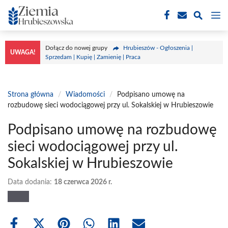
Przejdź
M
do
treści
Dołącz do nowej grupy
Hrubieszów - Ogłoszenia |
UWAGA!
Sprzedam | Kupię | Zamienię | Praca
Strona główna
/
Wiadomości
/
Podpisano umowę na
rozbudowę sieci wodociągowej przy ul. Sokalskiej w Hrubieszowie
Podpisano umowę na rozbudowę
sieci wodociągowej przy ul.
Sokalskiej w Hrubieszowie
Data dodania:
18 czerwca 2026 r.
Share
Share
Share
Share
Share
Share