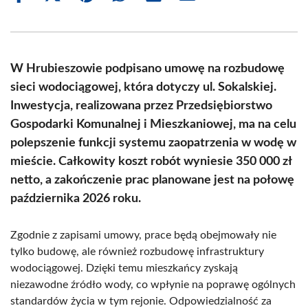
on
on
on
on
on
on
Facebook
X
Pinterest
WhatsApp
LinkedIn
Email
(Twitter)
W Hrubieszowie podpisano umowę na rozbudowę
sieci wodociągowej, która dotyczy ul. Sokalskiej.
Inwestycja, realizowana przez Przedsiębiorstwo
Gospodarki Komunalnej i Mieszkaniowej, ma na celu
polepszenie funkcji systemu zaopatrzenia w wodę w
mieście. Całkowity koszt robót wyniesie 350 000 zł
netto, a zakończenie prac planowane jest na połowę
października 2026 roku.
Zgodnie z zapisami umowy, prace będą obejmowały nie
tylko budowę, ale również rozbudowę infrastruktury
wodociągowej. Dzięki temu mieszkańcy zyskają
niezawodne źródło wody, co wpłynie na poprawę ogólnych
standardów życia w tym rejonie. Odpowiedzialność za