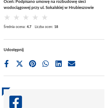
Oceń: Podpisano umowę na rozbudowę sieci
wodociągowej przy ul. Sokalskiej w Hrubieszowie
★
★
★
★
★
Średnia ocena:
4.7
Liczba ocen:
18
Udostępnij
Share
Share
Share
Share
Share
Share
on
on
on
on
on
on
Facebook
X
Pinterest
WhatsApp
LinkedIn
Email
(Twitter)