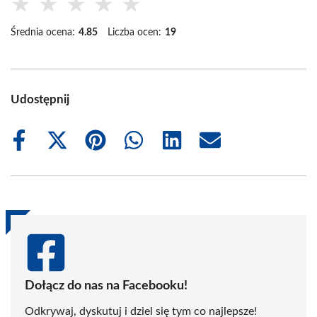
★
★
★
★
★
Średnia ocena:
4.85
Liczba ocen:
19
Udostępnij
Share
Share
Share
Share
Share
Share
on
on
on
on
on
on
Facebook
X
Pinterest
WhatsApp
LinkedIn
Email
(Twitter)
Dołącz do nas na Facebooku!
Odkrywaj, dyskutuj i dziel się tym co najlepsze!