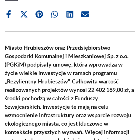
Share
Share
Share
Share
Share
Share
on
on
on
on
on
on
Facebook
X
Pinterest
WhatsApp
LinkedIn
Email
(Twitter)
Miasto Hrubieszów oraz Przedsiębiorstwo
Gospodarki Komunalnej i Mieszkaniowej Sp. z o.o.
(PGKiM) podpisały umowę, która wprowadza w
życie wielkie inwestycje w ramach programu
„Rezylientny Hrubieszów”. Całkowita wartość
realizowanych projektów wynosi 22 402 189,00 zł, a
środki pochodzą w całości z Funduszy
Szwajcarskich. Inwestycje te mają na celu
wzmocnienie infrastruktury oraz wsparcie rozwoju
ekologicznego miasta, co jest kluczowe w
kontekście przyszłych wyzwań. Więcej informacji