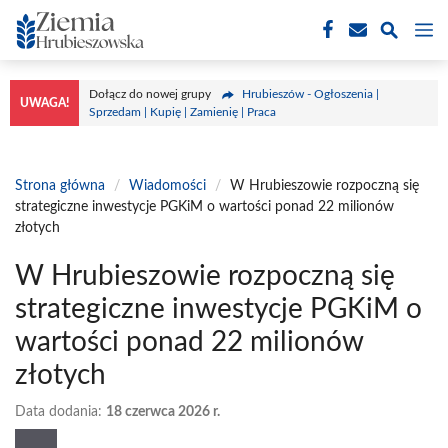
Przejdź
M
do
treści
Dołącz do nowej grupy
Hrubieszów - Ogłoszenia |
UWAGA!
Sprzedam | Kupię | Zamienię | Praca
Strona główna
/
Wiadomości
/
W Hrubieszowie rozpoczną się
strategiczne inwestycje PGKiM o wartości ponad 22 milionów
złotych
W Hrubieszowie rozpoczną się
strategiczne inwestycje PGKiM o
wartości ponad 22 milionów
złotych
Data dodania:
18 czerwca 2026 r.