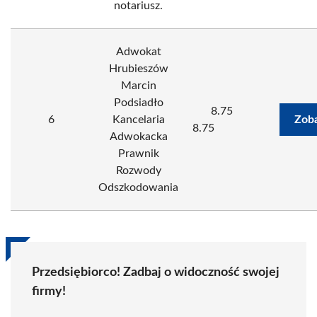
notariusz.
Adwokat
Hrubieszów
Marcin
Podsiadło
8.75
6
Kancelaria
Zoba
8.75
Adwokacka
Prawnik
Rozwody
Odszkodowania
Przedsiębiorco! Zadbaj o widoczność swojej
firmy!