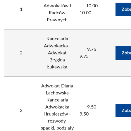
Adwokatów i
10.00
1
Zoba
Radców
10.00
Prawnych
Kancelaria
Adwokacka -
9.75
2
Adwokat
Zoba
9.75
Brygida
Łukawska
Adwokat Diana
Lachowska
Kancelaria
Adwokacka
9.50
3
Zoba
Hrubieszów -
9.50
rozwody,
spadki, podziały