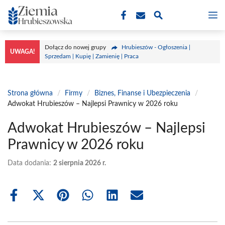
Przejdź
M
do
treści
Dołącz do nowej grupy
Hrubieszów - Ogłoszenia |
UWAGA!
Sprzedam | Kupię | Zamienię | Praca
Strona główna
/
Firmy
/
Biznes, Finanse i Ubezpieczenia
/
Adwokat Hrubieszów – Najlepsi Prawnicy w 2026 roku
Adwokat Hrubieszów – Najlepsi
Prawnicy w 2026 roku
Data dodania:
2 sierpnia 2026 r.
Share
Share
Share
Share
Share
Share
on
on
on
on
on
on
Facebook
X
Pinterest
WhatsApp
LinkedIn
Email
(Twitter)