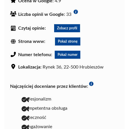
Ocena w Google:
4.9
Liczba opinii w Google:
33
Czytaj opinie:
Zobacz profil
Strona www:
Pokaż stronę
Numer telefonu:
Pokaż numer
Lokalizacja:
Rynek 36, 22-500 Hrubieszów
Najczęściej doceniane przez klientów:
profesjonalizm
skompetentna obsługa
skuteczność
zaangażowanie