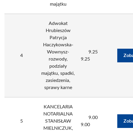
majątku
Adwokat
Hrubieszów
Patrycja
Haczykowska-
Wownysz-
9.25
4
Zoba
rozwody,
9.25
podziały
majątku, spadki,
zasiedzenia,
sprawy karne
KANCELARIA
NOTARIALNA
9.00
5
STANISŁAW
Zoba
9.00
MIELNICZUK,