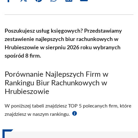
Share
Share
Share
Share
Share
Share
on
on
on
on
on
on
Facebook
X
Pinterest
WhatsApp
LinkedIn
Email
(Twitter)
Poszukujesz usług księgowych? Przedstawiamy
zestawienie najlepszych biur rachunkowych w
Hrubieszowie w sierpniu 2026 roku wybranych
spośród 8 firm.
Porównanie Najlepszych Firm w
Rankingu Biur Rachunkowych w
Hrubieszowie
W poniższej tabeli znajdziesz TOP 5 polecanych firm, które
znajdziesz w naszym rankingu.