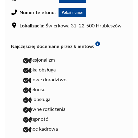
Numer telefonu:
Pokaż numer
Lokalizacja:
Świerkowa 31, 22-500 Hrubieszów
Najczęściej doceniane przez klientów:
profesjonalizm
szybka obsługa
fachowe doradztwo
rzetelność
miła obsługa
sprawne rozliczenia
dostępność
pomoc kadrowa