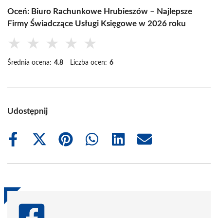
Oceń: Biuro Rachunkowe Hrubieszów – Najlepsze
Firmy Świadczące Usługi Księgowe w 2026 roku
★
★
★
★
★
Średnia ocena:
4.8
Liczba ocen:
6
Udostępnij
Share
Share
Share
Share
Share
Share
on
on
on
on
on
on
Facebook
X
Pinterest
WhatsApp
LinkedIn
Email
(Twitter)