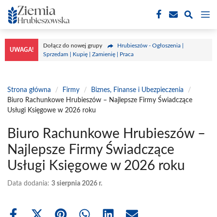
Przejdź
M
do
treści
Dołącz do nowej grupy
Hrubieszów - Ogłoszenia |
UWAGA!
Sprzedam | Kupię | Zamienię | Praca
Strona główna
/
Firmy
/
Biznes, Finanse i Ubezpieczenia
/
Biuro Rachunkowe Hrubieszów – Najlepsze Firmy Świadczące
Usługi Księgowe w 2026 roku
Biuro Rachunkowe Hrubieszów –
Najlepsze Firmy Świadczące
Usługi Księgowe w 2026 roku
Data dodania:
3 sierpnia 2026 r.