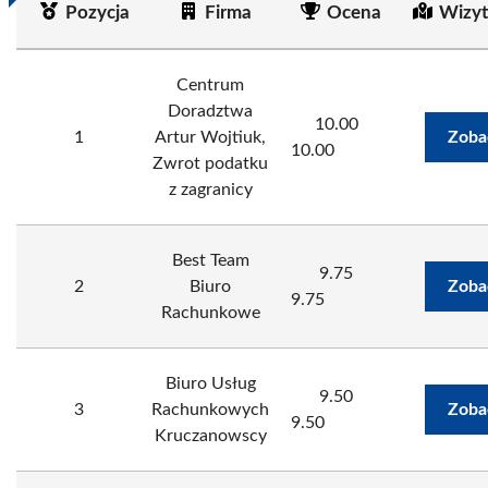
Pozycja
Firma
Ocena
Wizyt
Centrum
Doradztwa
10.00
1
Artur Wojtiuk,
Zoba
10.00
Zwrot podatku
z zagranicy
Best Team
9.75
2
Biuro
Zoba
9.75
Rachunkowe
Biuro Usług
9.50
3
Rachunkowych
Zoba
9.50
Kruczanowscy