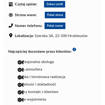
Czytaj opinie:
Zobacz profil
Strona www:
Pokaż stronę
Numer telefonu:
Pokaż numer
Lokalizacja:
Szeroka 3A, 22-500 Hrubieszów
Najczęściej doceniane przez klientów:
profesjonalna obsługa
miła atmosfera
szybka i terminowa realizacja
rzetelność i dokładność
dobry kontakt z klientem
jasne wyjaśnienia