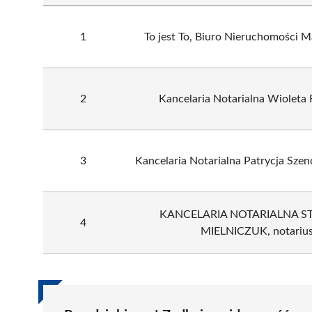
1
To jest To, Biuro Nieruchomości 
2
Kancelaria Notarialna Wioleta
3
Kancelaria Notarialna Patrycja Szen
KANCELARIA NOTARIALNA S
4
MIELNICZUK, notarius