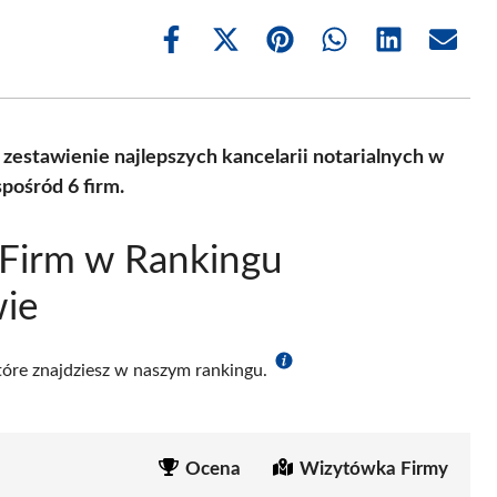
Share
Share
Share
Share
Share
Share
on
on
on
on
on
on
Facebook
X
Pinterest
WhatsApp
LinkedIn
Email
(Twitter)
zestawienie najlepszych kancelarii notarialnych w
pośród 6 firm.
 Firm w Rankingu
wie
które znajdziesz w naszym rankingu.
Ocena
Wizytówka Firmy