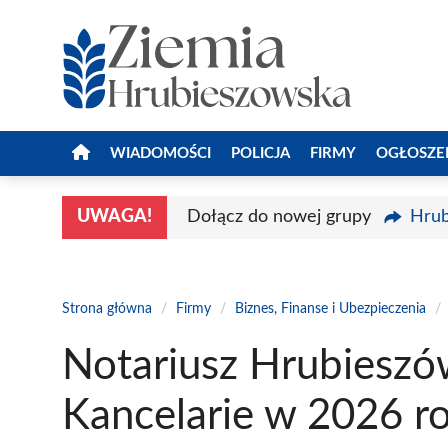
Przejdź
do
treści
WIADOMOŚCI
POLICJA
FIRMY
OGŁOSZE
UWAGA!
Dołącz do nowej grupy
Hrub
Strona główna
/
Firmy
/
Biznes, Finanse i Ubezpieczenia
/
Notariusz Hrubieszó
Kancelarie w 2026 r