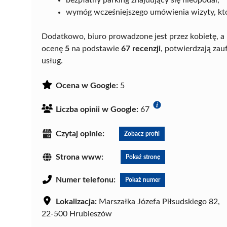
wymóg wcześniejszego umówienia wizyty, któ
Dodatkowo, biuro prowadzone jest przez kobietę, a
ocenę
5
na podstawie
67 recenzji
, potwierdzają zau
usług.
Ocena w Google:
5
Liczba opinii w Google:
67
Czytaj opinie:
Zobacz profil
Strona www:
Pokaż stronę
Numer telefonu:
Pokaż numer
Lokalizacja:
Marszałka Józefa Piłsudskiego 82,
22-500 Hrubieszów