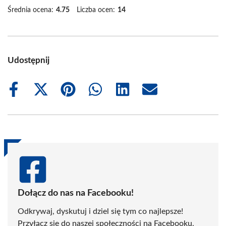
Średnia ocena:
4.75
Liczba ocen:
14
Udostępnij
Share
Share
Share
Share
Share
Share
on
on
on
on
on
on
Facebook
X
Pinterest
WhatsApp
LinkedIn
Email
(Twitter)
Dołącz do nas na Facebooku!
Odkrywaj, dyskutuj i dziel się tym co najlepsze!
Przyłącz się do naszej społeczności na Facebooku,