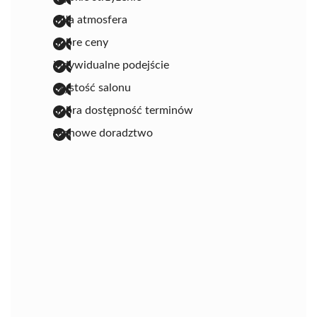
miła atmosfera
dobre ceny
indywidualne podejście
czystość salonu
dobra dostępność terminów
fachowe doradztwo