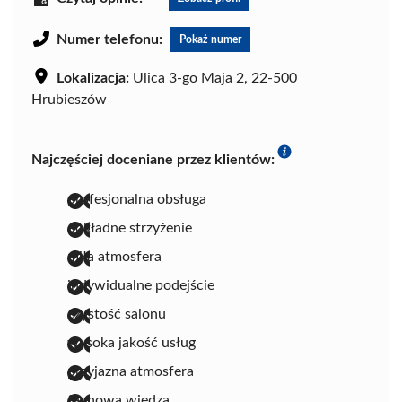
Numer telefonu:
Pokaż numer
Lokalizacja:
Ulica 3-go Maja 2, 22-500
Hrubieszów
Najczęściej doceniane przez klientów:
profesjonalna obsługa
dokładne strzyżenie
miła atmosfera
indywidualne podejście
czystość salonu
wysoka jakość usług
przyjazna atmosfera
fachowa wiedza