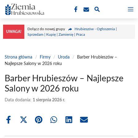
Przejdź
M
do
treści
Dołącz do nowej grupy
Hrubieszów - Ogłoszenia |
UWAGA!
Sprzedam | Kupię | Zamienię | Praca
Strona główna
/
Firmy
/
Uroda
/
Barber Hrubieszów –
Najlepsze Salony w 2026 roku
Barber Hrubieszów – Najlepsze
Salony w 2026 roku
Data dodania:
1 sierpnia 2026 r.
Share
Share
Share
Share
Share
Share
on
on
on
on
on
on
Facebook
X
Pinterest
WhatsApp
LinkedIn
Email
(Twitter)