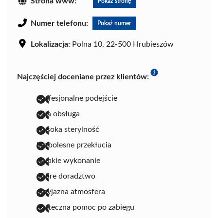
Strona www:
Pokaż stronę
Numer telefonu:
Pokaż numer
Lokalizacja:
Polna 10, 22-500 Hrubieszów
Najczęściej doceniane przez klientów:
profesjonalne podejście
miła obsługa
wysoka sterylność
bezbolesne przekłucia
szybkie wykonanie
dobre doradztwo
przyjazna atmosfera
skuteczna pomoc po zabiegu