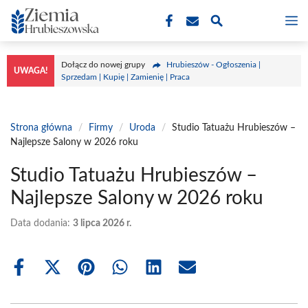
Przejdź
M
do
treści
Dołącz do nowej grupy
Hrubieszów - Ogłoszenia |
UWAGA!
Sprzedam | Kupię | Zamienię | Praca
Strona główna
/
Firmy
/
Uroda
/
Studio Tatuażu Hrubieszów –
Najlepsze Salony w 2026 roku
Studio Tatuażu Hrubieszów –
Najlepsze Salony w 2026 roku
Data dodania:
3 lipca 2026 r.
Share
Share
Share
Share
Share
Share
on
on
on
on
on
on
Facebook
X
Pinterest
WhatsApp
LinkedIn
Email
(Twitter)