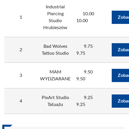
Industrial
Piercing
10.00
1
Zoba
Studio
10.00
Hrubieszów
Bad Wolves
9.75
2
Zoba
Tattoo Studio
9.75
MAM
9.50
3
Zoba
WYDZIARANE
9.50
PixArt Studio
9.25
4
Zoba
Tatuażu
9.25