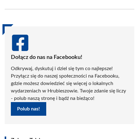
on
on
on
on
on
on
Facebook
X
Pinterest
WhatsApp
LinkedIn
Email
(Twitter)
Dołącz do nas na Facebooku!
Odkrywaj, dyskutuj i dziel się tym co najlepsze!
Przyłącz się do naszej społeczności na Facebooku,
gdzie możesz dowiedzieć się więcej o lokalnych
wydarzeniach w Hrubieszowie. Twoje zdanie się liczy
- polub naszą stronę i bądź na bieżąco!
Polub nas!