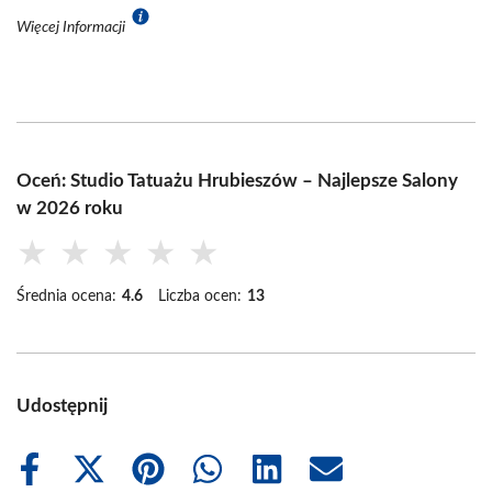
Więcej Informacji
Oceń: Studio Tatuażu Hrubieszów – Najlepsze Salony
w 2026 roku
★
★
★
★
★
Średnia ocena:
4.6
Liczba ocen:
13
Udostępnij
Share
Share
Share
Share
Share
Share