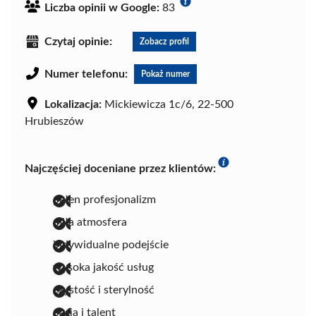
Liczba opinii w Google:
83
Czytaj opinie:
Zobacz profil
Numer telefonu:
Pokaż numer
Lokalizacja:
Mickiewicza 1c/6, 22-500
Hrubieszów
Najczęściej doceniane przez klientów:
pełen profesjonalizm
miła atmosfera
indywidualne podejście
wysoka jakość usług
czystość i sterylność
pasja i talent