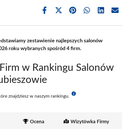
Share
Share
Share
Share
Share
Share
on
on
on
on
on
on
Facebook
X
Pinterest
WhatsApp
LinkedIn
Email
(Twitter)
zedstawiamy zestawienie najlepszych salonów
2026 roku wybranych spośród 4 firm.
 Firm w Rankingu Salonów
rubieszowie
które znajdziesz w naszym rankingu.
Ocena
Wizytówka Firmy