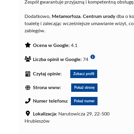
Zespół gwarantuje przyjazną i kompetentną obsługę, 
Dodatkowo,
Metamorfoza. Centrum urody
dba o ko
toaletę i zalecając wcześniejsze umawianie wizyt,
zabiegów.
Ocena w Google:
4.1
Liczba opinii w Google:
74
Czytaj opinie:
Zobacz profil
Strona www:
Pokaż stronę
Numer telefonu:
Pokaż numer
Lokalizacja:
Narutowicza 29, 22-500
Hrubieszów