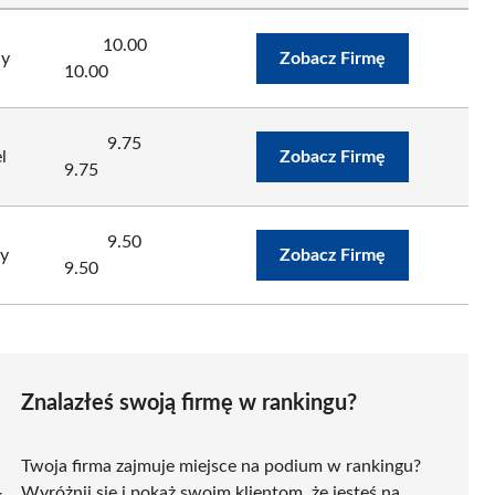
10.00
dy
Zobacz Firmę
10.00
9.75
l
Zobacz Firmę
9.75
9.50
ny
Zobacz Firmę
9.50
Znalazłeś swoją firmę w rankingu?
Twoja firma zajmuje miejsce na podium w rankingu?
Wyróżnij się i pokaż swoim klientom, że jesteś na