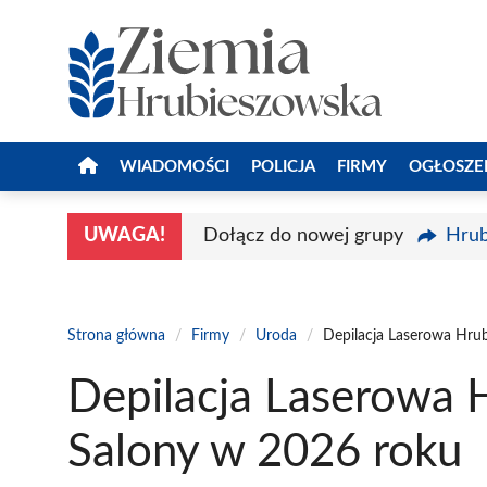
Przejdź
do
treści
WIADOMOŚCI
POLICJA
FIRMY
OGŁOSZE
UWAGA!
Dołącz do nowej grupy
Hrub
Strona główna
/
Firmy
/
Uroda
/
Depilacja Laserowa Hru
Depilacja Laserowa 
Salony w 2026 roku