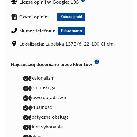
Liczba opinii w Google:
136
Czytaj opinie:
Zobacz profil
Numer telefonu:
Pokaż numer
Lokalizacja:
Lubelska 137B/6, 22-100 Chełm
Najczęściej doceniane przez klientów:
profesjonalizm
szybka obsługa
fachowe doradztwo
punktualność
sympatyczna obsługa
solidne wykonanie
rzetelność