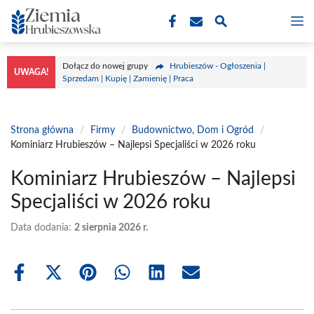
Przejdź
M
do
treści
Dołącz do nowej grupy
Hrubieszów - Ogłoszenia |
UWAGA!
Sprzedam | Kupię | Zamienię | Praca
Strona główna
/
Firmy
/
Budownictwo, Dom i Ogród
/
Kominiarz Hrubieszów – Najlepsi Specjaliści w 2026 roku
Kominiarz Hrubieszów – Najlepsi
Specjaliści w 2026 roku
Data dodania:
2 sierpnia 2026 r.
Share
Share
Share
Share
Share
Share
on
on
on
on
on
on
Facebook
X
Pinterest
WhatsApp
LinkedIn
Email
(Twitter)