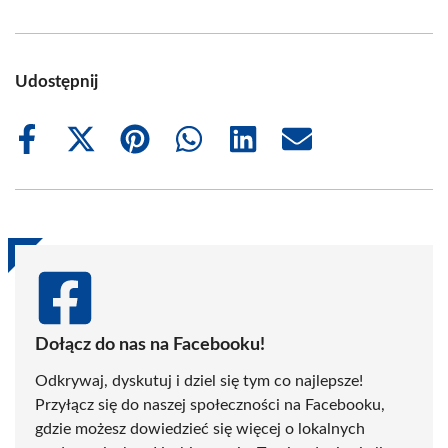
Udostępnij
Share
Share
Share
Share
Share
Share
on
on
on
on
on
on
Facebook
X
Pinterest
WhatsApp
LinkedIn
Email
(Twitter)
Dołącz do nas na Facebooku!
Odkrywaj, dyskutuj i dziel się tym co najlepsze!
Przyłącz się do naszej społeczności na Facebooku,
gdzie możesz dowiedzieć się więcej o lokalnych