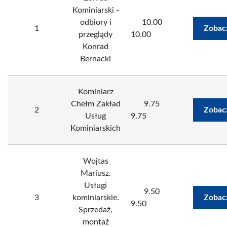
Kominiarski -
odbiory i
10.00
1
Zobac
przeglądy
10.00
Konrad
Bernacki
Kominiarz
Chełm Zakład
9.75
2
Zobac
Usług
9.75
Kominiarskich
Wojtas
Mariusz.
Usługi
9.50
3
kominiarskie.
Zobac
9.50
Sprzedaż,
montaż