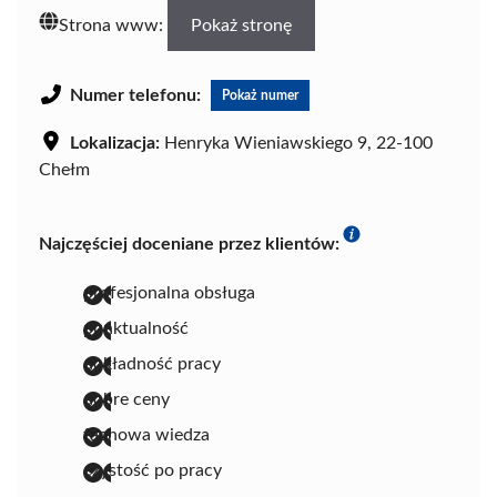
Strona www:
Pokaż stronę
Numer telefonu:
Pokaż numer
Lokalizacja:
Henryka Wieniawskiego 9, 22-100
Chełm
Najczęściej doceniane przez klientów:
profesjonalna obsługa
punktualność
dokładność pracy
dobre ceny
fachowa wiedza
czystość po pracy