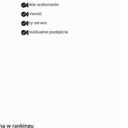
szybkie wykonanie
uczciwość
dobry serwis
indywidualne podejście
na w rankingu