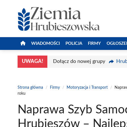
Przejdź
do
treści
WIADOMOŚCI
POLICJA
FIRMY
OGŁOSZE
UWAGA!
Dołącz do nowej grupy
Hrub
Strona główna
/
Firmy
/
Motoryzacja i Transport
/
Napraw
roku
Naprawa Szyb Samo
Hrubieszów – Najlep