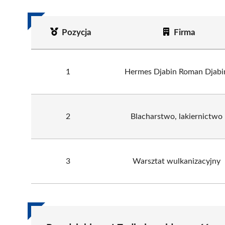
Pozycja
Firma
1
Hermes Djabin Roman Djabi
2
Blacharstwo, lakiernictwo
3
Warsztat wulkanizacyjny