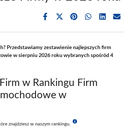
Share
Share
Share
Share
Share
Share
on
on
on
on
on
on
Facebook
X
Pinterest
WhatsApp
LinkedIn
Email
(Twitter)
? Przedstawiamy zestawienie najlepszych firm
owie w sierpniu 2026 roku wybranych spośród 4
Firm w Rankingu Firm
Samochodowe w
które znajdziesz w naszym rankingu.