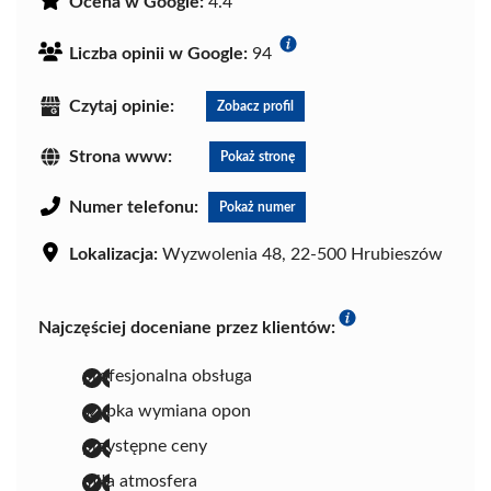
Ocena w Google:
4.4
Liczba opinii w Google:
94
Czytaj opinie:
Zobacz profil
Strona www:
Pokaż stronę
Numer telefonu:
Pokaż numer
Lokalizacja:
Wyzwolenia 48, 22-500 Hrubieszów
Najczęściej doceniane przez klientów:
profesjonalna obsługa
szybka wymiana opon
przystępne ceny
miła atmosfera