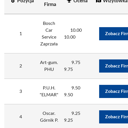
Pozycja
Ocena
Wizytówka
Firma
Bosch
Car
10.00
1
Zobacz Fir
Service
10.00
Zaprzała
Art-gum.
9.75
2
Zobacz Fir
PHU
9.75
P.U.H.
9.50
3
Zobacz Fir
"ELMAR"
9.50
Oscar.
9.25
4
Zobacz Fir
Górnik P.
9.25