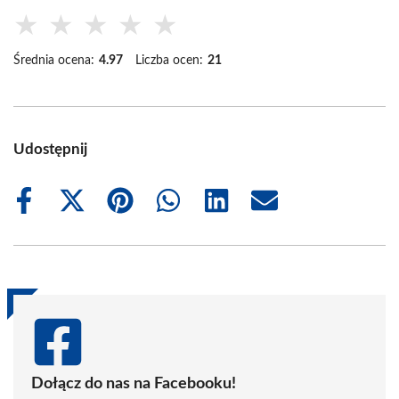
★
★
★
★
★
Średnia ocena:
4.97
Liczba ocen:
21
Udostępnij
Share
Share
Share
Share
Share
Share
on
on
on
on
on
on
Facebook
X
Pinterest
WhatsApp
LinkedIn
Email
(Twitter)
Dołącz do nas na Facebooku!