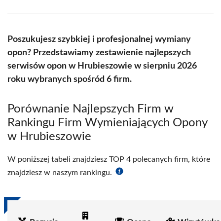
Facebook
X
Pinterest
WhatsApp
LinkedIn
Email
(Twitter)
Poszukujesz szybkiej i profesjonalnej wymiany
opon? Przedstawiamy zestawienie najlepszych
serwisów opon w Hrubieszowie w sierpniu 2026
roku wybranych spośród 6 firm.
Porównanie Najlepszych Firm w
Rankingu Firm Wymieniających Opony
w Hrubieszowie
W poniższej tabeli znajdziesz TOP 4 polecanych firm, które
znajdziesz w naszym rankingu.