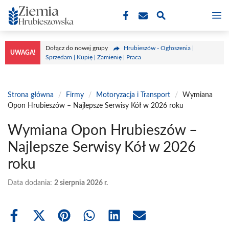
Przejdź
M
do
treści
Dołącz do nowej grupy
Hrubieszów - Ogłoszenia |
UWAGA!
Sprzedam | Kupię | Zamienię | Praca
Strona główna
/
Firmy
/
Motoryzacja i Transport
/
Wymiana
Opon Hrubieszów – Najlepsze Serwisy Kół w 2026 roku
Wymiana Opon Hrubieszów –
Najlepsze Serwisy Kół w 2026
roku
Data dodania:
2 sierpnia 2026 r.
Share
Share
Share
Share
Share
Share
on
on
on
on
on
on