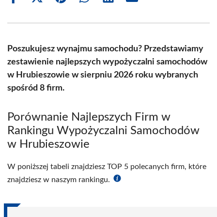
Share
Share
Share
Share
Share
Share
on
on
on
on
on
on
Facebook
X
Pinterest
WhatsApp
LinkedIn
Email
(Twitter)
Poszukujesz wynajmu samochodu? Przedstawiamy
zestawienie najlepszych wypożyczalni samochodów
w Hrubieszowie w sierpniu 2026 roku wybranych
spośród 8 firm.
Porównanie Najlepszych Firm w
Rankingu Wypożyczalni Samochodów
w Hrubieszowie
W poniższej tabeli znajdziesz TOP 5 polecanych firm, które
znajdziesz w naszym rankingu.