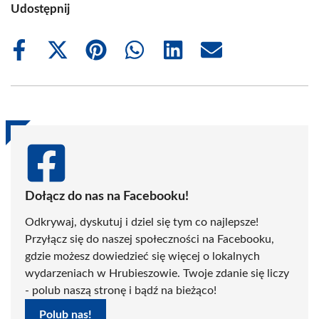
Udostępnij
Share
Share
Share
Share
Share
Share
on
on
on
on
on
on
Facebook
X
Pinterest
WhatsApp
LinkedIn
Email
(Twitter)
Dołącz do nas na Facebooku!
Odkrywaj, dyskutuj i dziel się tym co najlepsze!
Przyłącz się do naszej społeczności na Facebooku,
gdzie możesz dowiedzieć się więcej o lokalnych
wydarzeniach w Hrubieszowie. Twoje zdanie się liczy
- polub naszą stronę i bądź na bieżąco!
Polub nas!