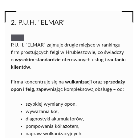
2. P.U.H. "ELMAR"
P.U.H. "ELMAR" zajmuje drugie miejsce w rankingu
firm prostujących felgi w Hrubieszowie, co świadczy
o
wysokim standardzie
oferowanych usług i
zaufaniu
klientów
.
Firma koncentruje się na
wulkanizacji
oraz
sprzedaży
opon i felg
, zapewniając kompleksową obsługę – od:
szybkiej wymiany opon,
wyważania kół,
diagnostyki akumulatorów,
pompowania kół azotem,
napraw wulkanizacyjnych.