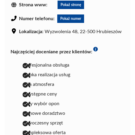
Strona www:
Pokaż stronę
Numer telefonu:
Pokaż numer
Lokalizacja:
Wyzwolenia 48, 22-500 Hrubieszów
Najczęściej doceniane przez klientów:
profesjonalna obsługa
szybka realizacja usług
miła atmosfera
przystępne ceny
duży wybór opon
fachowe doradztwo
nowoczesny sprzęt
kompleksowa oferta