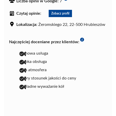
Liczba opinii w Google:
7
Czytaj opinie:
Zobacz profil
Lokalizacja:
Żeromskiego 22, 22-500 Hrubieszów
Najczęściej doceniane przez klientów:
fachowa usługa
szybka obsługa
miła atmosfera
dobry stosunek jakości do ceny
dokładne wyważanie kół