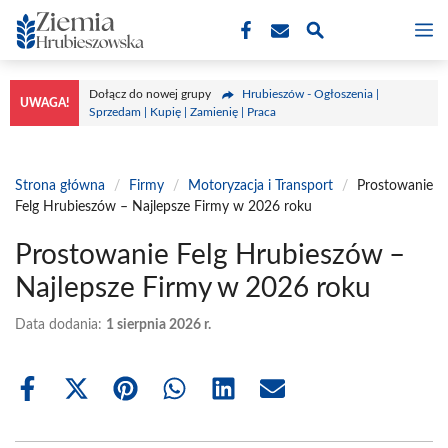
Przejdź
M
do
treści
Dołącz do nowej grupy
Hrubieszów - Ogłoszenia |
UWAGA!
Sprzedam | Kupię | Zamienię | Praca
Strona główna
/
Firmy
/
Motoryzacja i Transport
/
Prostowanie
Felg Hrubieszów – Najlepsze Firmy w 2026 roku
Prostowanie Felg Hrubieszów –
Najlepsze Firmy w 2026 roku
Data dodania:
1 sierpnia 2026 r.
Share
Share
Share
Share
Share
Share
on
on
on
on
on
on
Facebook
X
Pinterest
WhatsApp
LinkedIn
Email
(Twitter)