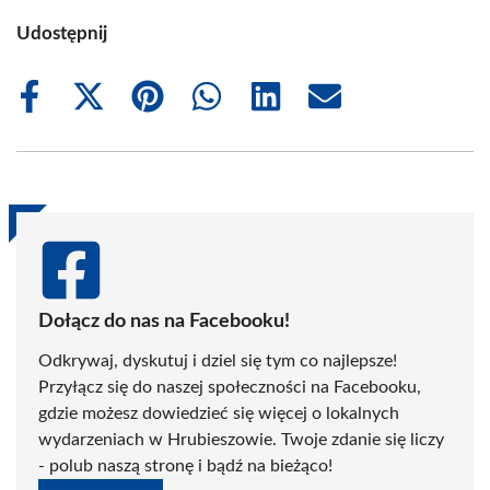
Udostępnij
Share
Share
Share
Share
Share
Share
on
on
on
on
on
on
Facebook
X
Pinterest
WhatsApp
LinkedIn
Email
(Twitter)
Dołącz do nas na Facebooku!
Odkrywaj, dyskutuj i dziel się tym co najlepsze!
Przyłącz się do naszej społeczności na Facebooku,
gdzie możesz dowiedzieć się więcej o lokalnych
wydarzeniach w Hrubieszowie. Twoje zdanie się liczy
- polub naszą stronę i bądź na bieżąco!