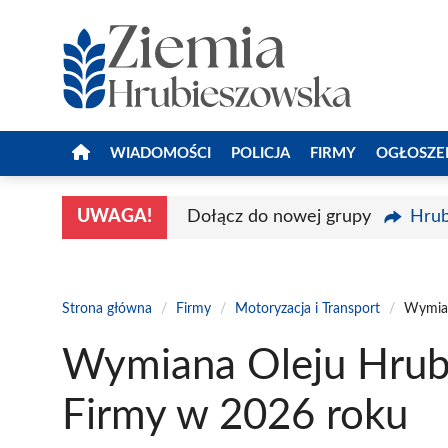
Przejdź
do
treści
WIADOMOŚCI
POLICJA
FIRMY
OGŁOSZE
UWAGA!
Dołącz do nowej grupy
Hrub
Strona główna
/
Firmy
/
Motoryzacja i Transport
/
Wymian
Wymiana Oleju Hrub
Firmy w 2026 roku