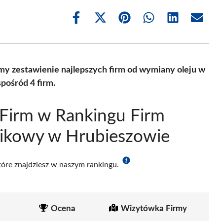
Share
Share
Share
Share
Share
Share
on
on
on
on
on
on
Facebook
X
Pinterest
WhatsApp
LinkedIn
Email
(Twitter)
my zestawienie najlepszych firm od wymiany oleju w
pośród 4 firm.
Firm w Rankingu Firm
nikowy w Hrubieszowie
które znajdziesz w naszym rankingu.
Ocena
Wizytówka Firmy