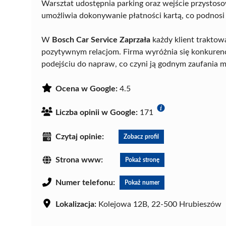
Warsztat udostępnia parking oraz wejście przysto
umożliwia dokonywanie płatności kartą, co podnosi 
W
Bosch Car Service Zaprzała
każdy klient traktowa
pozytywnym relacjom. Firma wyróżnia się konkure
podejściu do napraw, co czyni ją godnym zaufania
Ocena w Google:
4.5
Liczba opinii w Google:
171
Czytaj opinie:
Zobacz profil
Strona www:
Pokaż stronę
Numer telefonu:
Pokaż numer
Lokalizacja:
Kolejowa 12B, 22-500 Hrubieszów