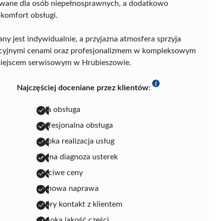
sowane dla osób niepełnosprawnych, a dodatkowo
komfort obsługi.
ny jest indywidualnie, a przyjazna atmosfera sprzyja
ncyjnymi cenami oraz profesjonalizmem w kompleksowym
 miejscem serwisowym w Hrubieszowie.
Najczęściej doceniane przez klientów:
miła obsługa
profesjonalna obsługa
szybka realizacja usług
trafna diagnoza usterek
uczciwe ceny
fachowa naprawa
dobry kontakt z klientem
wysoka jakość części