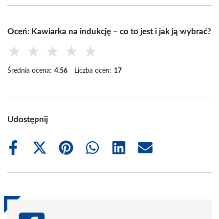
Oceń: Kawiarka na indukcję – co to jest i jak ją wybrać?
★
★
★
★
★
Średnia ocena:
4.56
Liczba ocen:
17
Udostępnij
Share
Share
Share
Share
Share
Share
on
on
on
on
on
on
Facebook
X
Pinterest
WhatsApp
LinkedIn
Email
(Twitter)