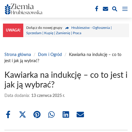
Przejdź
M
do
treści
Dołącz do nowej grupy
Hrubieszów - Ogłoszenia |
UWAGA!
Sprzedam | Kupię | Zamienię | Praca
Strona główna
/
Dom i Ogród
/
Kawiarka na indukcję – co to
jest i jak ją wybrać?
Kawiarka na indukcję – co to jest i
jak ją wybrać?
Data dodania:
13 czerwca 2025 r.
Share
Share
Share
Share
Share
Share
on
on
on
on
on
on
Facebook
X
Pinterest
WhatsApp
LinkedIn
Email
(Twitter)