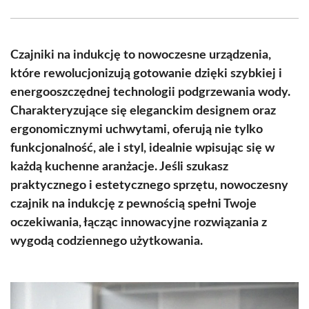
Facebook
X
Pinterest
WhatsApp
LinkedIn
Email
(Twitter)
Czajniki na indukcję to nowoczesne urządzenia,
które rewolucjonizują gotowanie dzięki szybkiej i
energooszczędnej technologii podgrzewania wody.
Charakteryzujące się eleganckim designem oraz
ergonomicznymi uchwytami, oferują nie tylko
funkcjonalność, ale i styl, idealnie wpisując się w
każdą kuchenne aranżacje. Jeśli szukasz
praktycznego i estetycznego sprzętu, nowoczesny
czajnik na indukcję z pewnością spełni Twoje
oczekiwania, łącząc innowacyjne rozwiązania z
wygodą codziennego użytkowania.