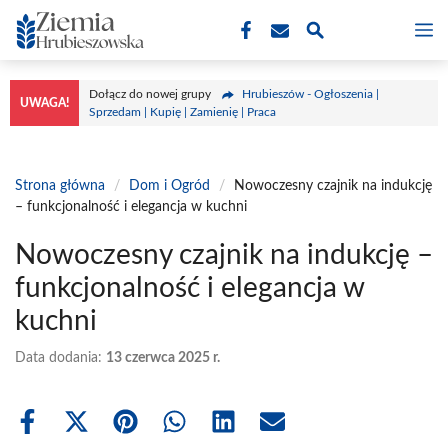
Przejdź
M
do
treści
Dołącz do nowej grupy
Hrubieszów - Ogłoszenia |
UWAGA!
Sprzedam | Kupię | Zamienię | Praca
Strona główna
/
Dom i Ogród
/
Nowoczesny czajnik na indukcję
– funkcjonalność i elegancja w kuchni
Nowoczesny czajnik na indukcję –
funkcjonalność i elegancja w
kuchni
Data dodania:
13 czerwca 2025 r.
Share
Share
Share
Share
Share
Share
on
on
on
on
on
on