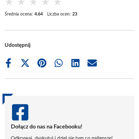
★
★
★
★
★
Średnia ocena:
4.64
Liczba ocen:
23
Udostępnij
Share
Share
Share
Share
Share
Share
on
on
on
on
on
on
Facebook
X
Pinterest
WhatsApp
LinkedIn
Email
(Twitter)
Dołącz do nas na Facebooku!
Odkrywaj, dyskutuj i dziel się tym co najlepsze!