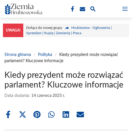
Przejdź
M
do
treści
Dołącz do nowej grupy
Hrubieszów - Ogłoszenia |
UWAGA!
Sprzedam | Kupię | Zamienię | Praca
Strona główna
/
Polityka
/
Kiedy prezydent może rozwiązać
parlament? Kluczowe informacje
Kiedy prezydent może rozwiązać
parlament? Kluczowe informacje
Data dodania:
14 czerwca 2025 r.
Share
Share
Share
Share
Share
Share
on
on
on
on
on
on
Facebook
X
Pinterest
WhatsApp
LinkedIn
Email
(Twitter)