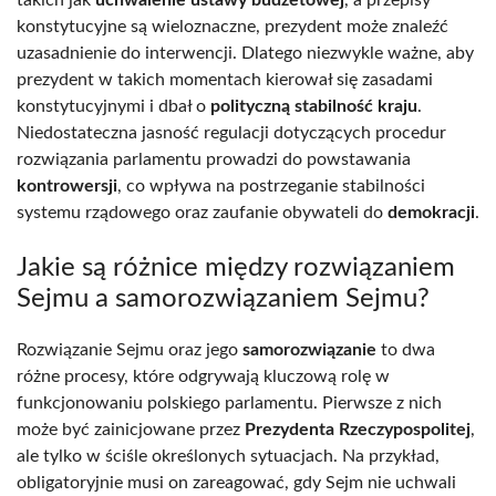
takich jak
uchwalenie ustawy budżetowej
, a przepisy
konstytucyjne są wieloznaczne, prezydent może znaleźć
uzasadnienie do interwencji. Dlatego niezwykle ważne, aby
prezydent w takich momentach kierował się zasadami
konstytucyjnymi i dbał o
polityczną stabilność kraju
.
Niedostateczna jasność regulacji dotyczących procedur
rozwiązania parlamentu prowadzi do powstawania
kontrowersji
, co wpływa na postrzeganie stabilności
systemu rządowego oraz zaufanie obywateli do
demokracji
.
Jakie są różnice między rozwiązaniem
Sejmu a samorozwiązaniem Sejmu?
Rozwiązanie Sejmu oraz jego
samorozwiązanie
to dwa
różne procesy, które odgrywają kluczową rolę w
funkcjonowaniu polskiego parlamentu. Pierwsze z nich
może być zainicjowane przez
Prezydenta Rzeczypospolitej
,
ale tylko w ściśle określonych sytuacjach. Na przykład,
obligatoryjnie musi on zareagować, gdy Sejm nie uchwali