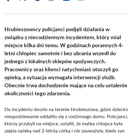
on
on
on
on
on
on
Facebook
X
Pinterest
WhatsApp
LinkedIn
Email
(Twitter)
Hrubieszowscy policjanci podjęli działania w
związku z niecodziennym incydentem, który miał
miejsce kilka dni temu. W godzinach porannych 4-
letni chłopiec samotnie i bez ubrania wszedł do
jednego z lokalnych sklepów spożywczych.
Pracownicy oraz klienci natychmiast otoczyli go
opieką, a sytuacja wymagała interwencji służb.
Obecnie trwa dochodzenie mające na celu ustalenie
okoliczności tego zdarzenia.
Do incydentu doszło na terenie Hrubieszowa, gdzie dziecko
niespodziewanie oddaliło się z rodzinnego domu. Policjanci,
którzy przybyli na miejsce, ustalili, że matka chłopca była
zajęta opieką nad 2-letnią córką i nie zauważyła, kiedy syn