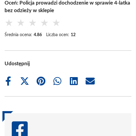
Oceń: Policja prowadzi dochodzenie w sprawie 4-latka
bez odzieży w sklepie
★
★
★
★
★
Średnia ocena:
4.86
Liczba ocen:
12
Udostępnij
Share
Share
Share
Share
Share
Share
on
on
on
on
on
on
Facebook
X
Pinterest
WhatsApp
LinkedIn
Email
(Twitter)