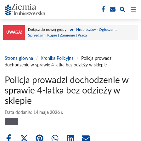
Przejdź
M
do
treści
Dołącz do nowej grupy
Hrubieszów - Ogłoszenia |
UWAGA!
Sprzedam | Kupię | Zamienię | Praca
Strona główna
/
Kronika Policyjna
/
Policja prowadzi
dochodzenie w sprawie 4-latka bez odzieży w sklepie
Policja prowadzi dochodzenie w
sprawie 4-latka bez odzieży w
sklepie
Data dodania:
14 maja 2026 r.
Share
Share
Share
Share
Share
Share