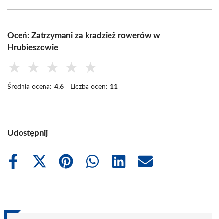
Oceń: Zatrzymani za kradzież rowerów w
Hrubieszowie
★
★
★
★
★
Średnia ocena:
4.6
Liczba ocen:
11
Udostępnij
Share
Share
Share
Share
Share
Share
on
on
on
on
on
on
Facebook
X
Pinterest
WhatsApp
LinkedIn
Email
(Twitter)