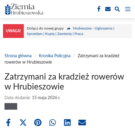
Przejdź
M
do
treści
Dołącz do nowej grupy
Hrubieszów - Ogłoszenia |
UWAGA!
Sprzedam | Kupię | Zamienię | Praca
Strona główna
/
Kronika Policyjna
/
Zatrzymani za kradzież
rowerów w Hrubieszowie
Zatrzymani za kradzież rowerów
w Hrubieszowie
Data dodania:
15 maja 2026 r.
Share
Share
Share
Share
Share
Share
on
on
on
on
on
on
Facebook
X
Pinterest
WhatsApp
LinkedIn
Email