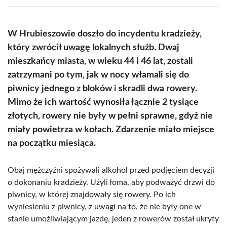
(Twitter)
W Hrubieszowie doszło do incydentu kradzieży,
który zwrócił uwagę lokalnych służb. Dwaj
mieszkańcy miasta, w wieku 44 i 46 lat, zostali
zatrzymani po tym, jak w nocy włamali się do
piwnicy jednego z bloków i skradli dwa rowery.
Mimo że ich wartość wynosiła łącznie 2 tysiące
złotych, rowery nie były w pełni sprawne, gdyż nie
miały powietrza w kołach. Zdarzenie miało miejsce
na początku miesiąca.
Obaj mężczyźni spożywali alkohol przed podjęciem decyzji
o dokonaniu kradzieży. Użyli łoma, aby podważyć drzwi do
piwnicy, w której znajdowały się rowery. Po ich
wyniesieniu z piwnicy, z uwagi na to, że nie były one w
stanie umożliwiającym jazdę, jeden z rowerów został ukryty